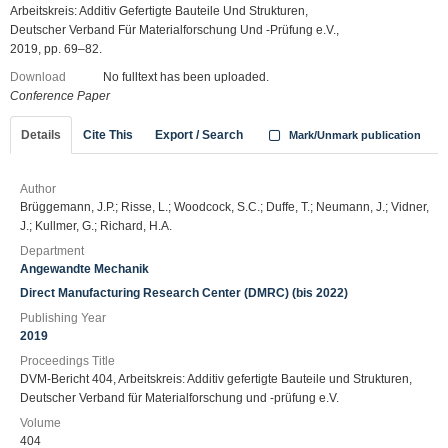
Arbeitskreis: Additiv Gefertigte Bauteile Und Strukturen,
Deutscher Verband Für Materialforschung Und -Prüfung e.V.,
2019, pp. 69–82.
Download
No fulltext has been uploaded.
Conference Paper
Details
Cite This
Export / Search
Mark/Unmark publication
Author
Brüggemann, J.P.; Risse, L.; Woodcock, S.C.; Duffe, T.; Neumann, J.; Vidner,
J.; Kullmer, G.; Richard, H.A.
Department
Angewandte Mechanik
Direct Manufacturing Research Center (DMRC) (bis 2022)
Publishing Year
2019
Proceedings Title
DVM-Bericht 404, Arbeitskreis: Additiv gefertigte Bauteile und Strukturen,
Deutscher Verband für Materialforschung und -prüfung e.V.
Volume
404