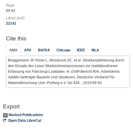
Page
69-82
LibreCat-ID
22141
Cite this
AMA
APA
BibTeX
Chicago
IEEE
MLA
Brüggemann JP, Risse L, Woodcock SC, et al. Strukturoptimierung durch
den Einsatz des Laser-Strahlschmelzprozesses zur realitätsnäheren
Erfassung von Fahrzeug-Lastdaten. In:
DVM-Bericht 404, Arbeitskreis:
Additiv Gefertigte Bauteile Und Strukturen, Deutscher Verband Für
Materialforschung Und -Prüfung e.V.
Vol 404. ; 2019:69-82.
Export
Marked Publications
0
Open Data LibreCat