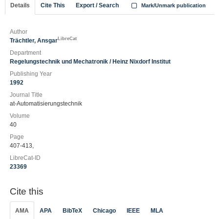
Details
Cite This
Export / Search
Mark/Unmark publication
Author
LibreCat
Trächtler, Ansgar
Department
Regelungstechnik und Mechatronik / Heinz Nixdorf Institut
Publishing Year
1992
Journal Title
at-Automatisierungstechnik
Volume
40
Page
407-413,
LibreCat-ID
23369
Cite this
AMA
APA
BibTeX
Chicago
IEEE
MLA