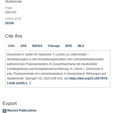
Studierende
Page
209-241
LibreCat-ID
29108
Cite this
AMA
APA
BibTeX
Chicago
IEEE
MLA
Gröschner A, Goller M, Haschner T. Lernen zu Unterrichten –
Veränderungen in den Einstellungsmustern von Lehramtsstudierenden
während des Praxissemesters im Zusammenhang mit mentorieller
Lernbegleitung und Kompetenzeinschätzung. In: Ulrich I., Gröschner A,
eds.
Praxissemester im Lehramtsstudium in Deutschland: Wirkungen auf
Studierende
. Springer VS; 2020:209-241. doi:
https://doi.org/10.1007/978-
3-658-24209-1_7
Export
Marked Publications
0