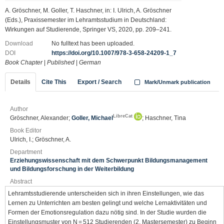
A. Gröschner, M. Goller, T. Haschner, in: I. Ulrich, A. Gröschner
(Eds.), Praxissemester im Lehramtsstudium in Deutschland:
Wirkungen auf Studierende, Springer VS, 2020, pp. 209–241.
Download
No fulltext has been uploaded.
DOI
https://doi.org/10.1007/978-3-658-24209-1_7
Book Chapter
|
Published
|
German
Details
Cite This
Export / Search
Mark/Unmark publication
Author
LibreCat
Gröschner, Alexander;
Goller, Michael
; Haschner, Tina
Book Editor
Ulrich, I.; Gröschner, A.
Department
Erziehungswissenschaft mit dem Schwerpunkt Bildungsmanagement
und Bildungsforschung in der Weiterbildung
Abstract
Lehramtsstudierende unterscheiden sich in ihren Einstellungen, wie das
Lernen zu Unterrichten am besten gelingt und welche Lernaktivitäten und
Formen der Emotionsregulation dazu nötig sind. In der Studie wurden die
Einstellungsmuster von N = 512 Studierenden (2. Mastersemester) zu Beginn