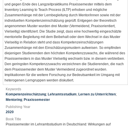
und gegen Ende des Langzeitpraktikums Praxissemester mittels dem
Inventory Learning to Teach Process (ILTP) erhoben und mögliche
Zusammenhänge mit der Lernbegleitung durch Mentor/innen sowie mit der
individuellen Kompetenzeinschätzung geprüft. Entgegen der theoretisch
angenommen Muster wurden drei Muster (Vermeidend, Praxisorientiert,
Vielseitig) identifiziert. Die Studie zeigt, dass eine hochwertig eingeschätzte
mentorielle Begleitung mit dem Beibehalt oder dem Wechsel in das Muster
Vielseitig in Relation steht und dass Kompetenzeinschätzungen
Zusammenhänge mit den Einschätzungsmustern aufweisen. So empfinden
diejenigen Studierenden den höchsten Kompetenzzuwachs, die während des
Praxissemesters in das Muster Vielseitig wechseln bzw. in diesem verbleiben.
Den geringsten Kompetenzzuwachs verzeichnen die Studierenden, die nach
dem Praxissemester dem Muster Vermeidend zugeordnet wurden.
Implikationen für die weitere Forschung zur Bedeutsamkeit im Umgang mit
heterogenen Lerngruppen werden diskutiert.
Keywords
Kompetenzeinschätzung
;
Lehramtsstudium
;
Lernen zu Unterrichten
;
Mentoring
;
Praxissemester
Publishing Year
2020
Book Title
Praxissemester im Lehramtsstudium in Deutschland: Wirkungen auf