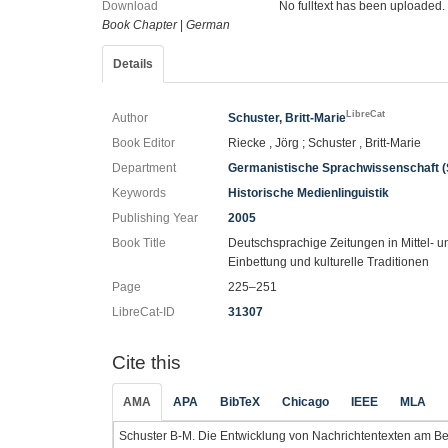
Download
No fulltext has been uploaded.
Book Chapter
|
German
Details
LibreCat
Author
Schuster, Britt-Marie
Book Editor
Riecke , Jörg ; Schuster , Britt-Marie
Department
Germanistische Sprachwissenschaft (
Keywords
Historische Medienlinguistik
Publishing Year
2005
Book Title
Deutschsprachige Zeitungen in Mittel- u
Einbettung und kulturelle Traditionen
Page
225–251
LibreCat-ID
31307
Cite this
AMA
APA
BibTeX
Chicago
IEEE
MLA
Schuster B-M. Die Entwicklung von Nachrichtentexten am Be