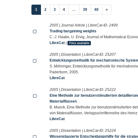
(current)
1
2
3
4
…
39
40
»
2005 | Journal Article | LibreCat-ID:
2499
Trading bargaining weights
C.-J. Haake, U. Ervig, Journal of Mathematical Eco
LibreCat
|
Files available
2005 | Dissertation | LibreCat-ID:
25207
Entwicklungsmethodik für mechatronische Syste
S. Möhringer, Entwicklungsmethodik für mechatronisch
Paderborn, 2005.
LibreCat
2005 | Dissertation | LibreCat-ID:
25222
Eine Methode zur benutzerstimulierten detaillier
Materialflüssen
B. Mueck, Eine Methode zur benutzerstimulierten de
von Materialflüssen, Verlagsschriftenreihe des Heinz 
LibreCat
2005 | Dissertation | LibreCat-ID:
25224
Wissensbasierte Entscheidungshilfe für die strat