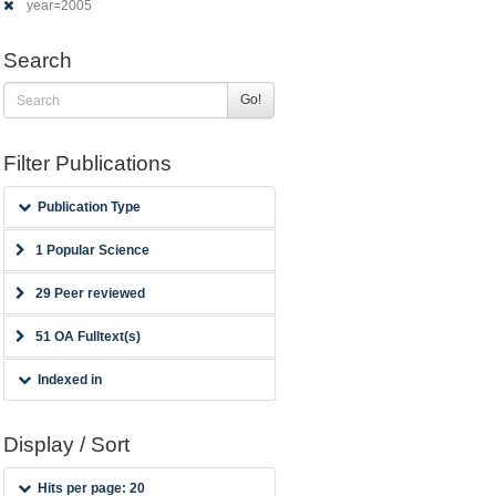
year=2005
Search
Go!
Filter Publications
Publication Type
1 Popular Science
29 Peer reviewed
51 OA Fulltext(s)
Indexed in
Display / Sort
Hits per page: 20