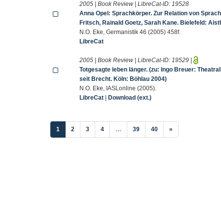
2005 | Book Review | LibreCat-ID:
19528
Anna Opel: Sprachkörper. Zur Relation von Sprac
Fritsch, Rainald Goetz, Sarah Kane. Bielefeld: Ais
N.O. Eke, Germanistik 46 (2005) 458f.
LibreCat
2005 | Book Review | LibreCat-ID:
19529
|
Totgesagte leben länger. (zu: Ingo Breuer: Theat
seit Brecht. Köln: Böhlau 2004)
N.O. Eke, IASLonline (2005).
LibreCat
|
Download (ext.)
(current)
1
2
3
4
…
39
40
»