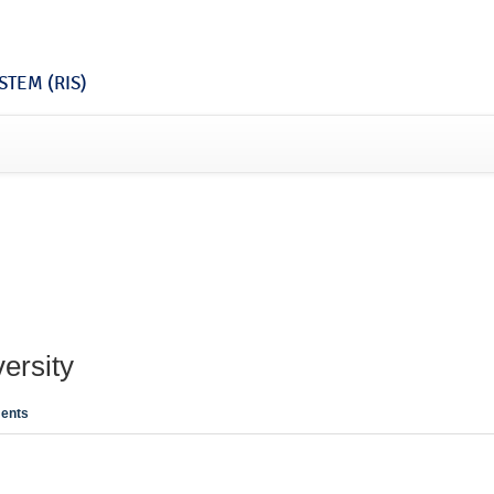
TEM (RIS)
ersity
ents