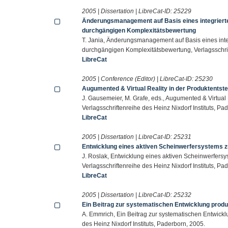
2005 | Dissertation | LibreCat-ID:
25229
Änderungsmanagement auf Basis eines integrierte
durchgängigen Komplexitätsbewertung
T. Jania, Änderungsmanagement auf Basis eines inte
durchgängigen Komplexitätsbewertung, Verlagsschrift
LibreCat
2005 | Conference (Editor) | LibreCat-ID:
25230
Augumented & Virtual Reality in der Produktentst
J. Gausemeier, M. Grafe, eds., Augumented & Virtual
Verlagsschriftenreihe des Heinz Nixdorf Instituts, Pa
LibreCat
2005 | Dissertation | LibreCat-ID:
25231
Entwicklung eines aktiven Scheinwerfersystems 
J. Roslak, Entwicklung eines aktiven Scheinwerfers
Verlagsschriftenreihe des Heinz Nixdorf Instituts, Pa
LibreCat
2005 | Dissertation | LibreCat-ID:
25232
Ein Beitrag zur systematischen Entwicklung produk
A. Emmrich, Ein Beitrag zur systematischen Entwicklu
des Heinz Nixdorf Instituts, Paderborn, 2005.