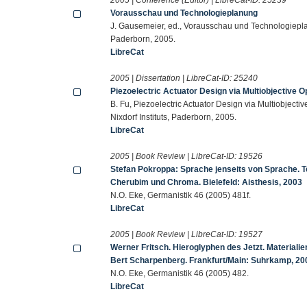
Vorausschau und Technologieplanung
J. Gausemeier, ed., Vorausschau und Technologieplan
Paderborn, 2005.
LibreCat
2005 | Dissertation | LibreCat-ID:
25240
Piezoelectric Actuator Design via Multiobjective 
B. Fu, Piezoelectric Actuator Design via Multiobjecti
Nixdorf Instituts, Paderborn, 2005.
LibreCat
2005 | Book Review | LibreCat-ID:
19526
Stefan Pokroppa: Sprache jenseits von Sprache. T
Cherubim und Chroma. Bielefeld: Aisthesis, 2003
N.O. Eke, Germanistik 46 (2005) 481f.
LibreCat
2005 | Book Review | LibreCat-ID:
19527
Werner Fritsch. Hieroglyphen des Jetzt. Material
Bert Scharpenberg. Frankfurt/Main: Suhrkamp, 20
N.O. Eke, Germanistik 46 (2005) 482.
LibreCat