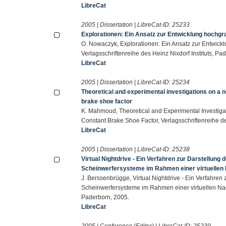
LibreCat
2005 | Dissertation | LibreCat-ID:
25233
Explorationen: Ein Ansatz zur Entwicklung hochgra
O. Nowaczyk, Explorationen: Ein Ansatz zur Entwickl
Verlagsschriftenreihe des Heinz Nixdorf Instituts, Pa
LibreCat
2005 | Dissertation | LibreCat-ID:
25234
Theoretical and experimental investigations on a 
brake shoe factor
K. Mahmoud, Theoretical and Experimental Investig
Constant Brake Shoe Factor, Verlagsschriftenreihe de
LibreCat
2005 | Dissertation | LibreCat-ID:
25238
Virtual Nightdrive - Ein Verfahren zur Darstellun
Scheinwerfersysteme im Rahmen einer virtuellen 
J. Berssenbrügge, Virtual Nightdrive - Ein Verfahre
Scheinwerfersysteme im Rahmen einer virtuellen Nacht
Paderborn, 2005.
LibreCat
2005 | Conference (Editor) | LibreCat-ID:
25239