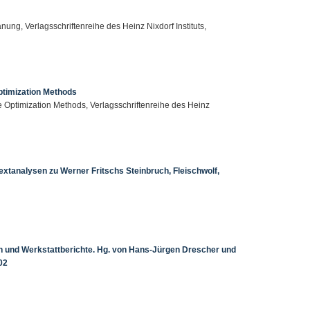
ung, Verlagsschriftenreihe des Heinz Nixdorf Instituts,
Optimization Methods
ve Optimization Methods, Verlagsschriftenreihe des Heinz
extanalysen zu Werner Fritschs Steinbruch, Fleischwolf,
ien und Werkstattberichte. Hg. von Hans-Jürgen Drescher und
02