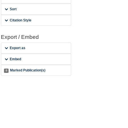
Sort
Citation Style
Export / Embed
Export as
Embed
Marked Publication(s)
0