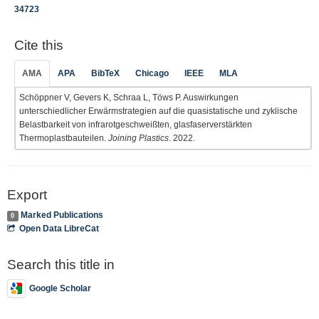
34723
Cite this
AMA
APA
BibTeX
Chicago
IEEE
MLA
Schöppner V, Gevers K, Schraa L, Töws P. Auswirkungen
unterschiedlicher Erwärmstrategien auf die quasistatische und zyklische
Belastbarkeit von infrarotgeschweißten, glasfaserverstärkten
Thermoplastbauteilen.
Joining Plastics
. 2022.
Export
Marked Publications
0
Open Data LibreCat
Search this title in
Google Scholar