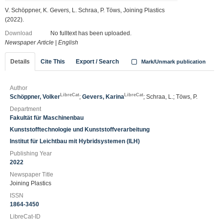
V. Schöppner, K. Gevers, L. Schraa, P. Töws, Joining Plastics
(2022).
Download
No fulltext has been uploaded.
Newspaper Article
|
English
Details
Cite This
Export / Search
Mark/Unmark publication
Author
LibreCat
LibreCat
Schöppner, Volker
;
Gevers, Karina
; Schraa, L.; Töws, P.
Department
Fakultät für Maschinenbau
Kunststofftechnologie und Kunststoffverarbeitung
Institut für Leichtbau mit Hybridsystemen (ILH)
Publishing Year
2022
Newspaper Title
Joining Plastics
ISSN
1864-3450
LibreCat-ID