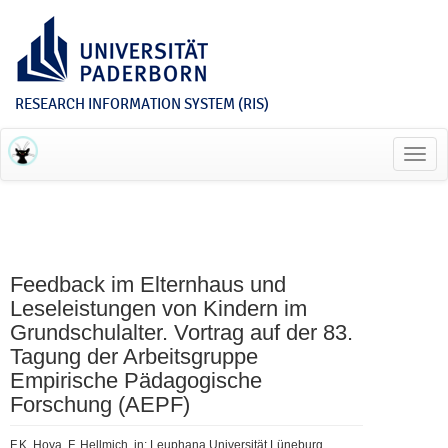
RESEARCH INFORMATION SYSTEM (RIS)
Toggl
navig
Feedback im Elternhaus und
Leseleistungen von Kindern im
Grundschulalter. Vortrag auf der 83.
Tagung der Arbeitsgruppe
Empirische Pädagogische
Forschung (AEPF)
F.K. Hoya, F. Hellmich, in: Leuphana Universität Lüneburg,