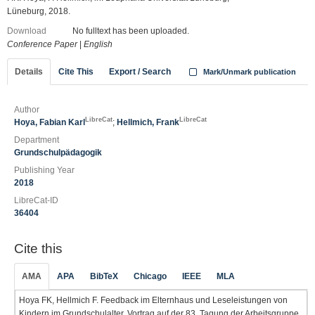
Lüneburg, 2018.
Download
No fulltext has been uploaded.
Conference Paper
|
English
Details
Cite This
Export / Search
Mark/Unmark publication
Author
LibreCat
LibreCat
Hoya, Fabian Karl
;
Hellmich, Frank
Department
Grundschulpädagogik
Publishing Year
2018
LibreCat-ID
36404
Cite this
AMA
APA
BibTeX
Chicago
IEEE
MLA
Hoya FK, Hellmich F. Feedback im Elternhaus und Leseleistungen von
Kindern im Grundschulalter. Vortrag auf der 83. Tagung der Arbeitsgruppe