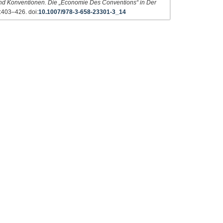
nd Konventionen. Die „Economie Des Conventions“ in Der
:403–426. doi:
10.1007/978-3-658-23301-3_14