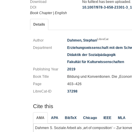
Download
No fulltext has been uploaded.
DOI
10.1007/978-3-658-23301-3_
Book Chapter
|
English
Details
LibreCat
Author
Dahmen, Stephan
Department
Erziehungswissenschaft mit dem Schw
Didaktik der Sozialpädagogik
Fakultät für Kulturwissenschaften
Publishing Year
2019
Book Title
Bildung und Konventionen. Die „Economi
Page
403–426
LibreCat-ID
37298
Cite this
AMA
APA
BibTeX
Chicago
IEEE
MLA
Dahmen S. Soziale Arbeit als ‚art of composition‘ – Zur ko