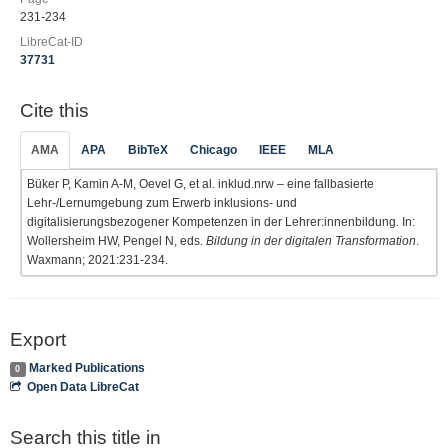
231-234
LibreCat-ID
37731
Cite this
AMA
APA
BibTeX
Chicago
IEEE
MLA
Büker P, Kamin A-M, Oevel G, et al. inklud.nrw – eine fallbasierte
Lehr-/Lernumgebung zum Erwerb inklusions- und
digitalisierungsbezogener Kompetenzen in der Lehrer:innenbildung. In:
Wollersheim HW, Pengel N, eds.
Bildung in der digitalen Transformation
.
Waxmann; 2021:231-234.
Export
Marked Publications
0
Open Data LibreCat
Search this title in