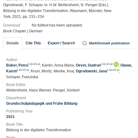
Ogrodowski, F. Schaper, in: H.W. Wollersheim, N. Pengel (Eds.),
Bildung in der digitalen Transformation, Waxmann, Münster, New
York, 2021, pp. 231–234.
Download
No fulltext has been uploaded.
Book Chapter
|
German
Details
Cite This
Export / Search
Mark/Unmark publication
Author
LibreCat
LibreCat
Büker, Petra
; Kamin, Anna-Maria;
Oevel, Gudrun
;
Glawe,
LibreCat
LibreCat
Katrin
; Knurr, Moritz; Menke, Insa;
Ogrodowski, Jana
;
Schaper, Franziska
Book Editor
Wollersheim, Hans Werner; Pengel, Norbert
Department
Grundschulpädagogik und Frühe Bildung
Publishing Year
2021
Book Title
Bildung in der digitalen Transformation
Page