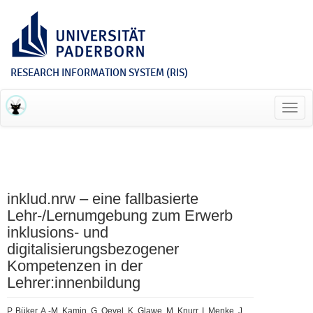
RESEARCH INFORMATION SYSTEM (RIS)
Toggl
navig
inklud.nrw – eine fallbasierte
Lehr-/Lernumgebung zum Erwerb
inklusions- und
digitalisierungsbezogener
Kompetenzen in der
Lehrer:innenbildung
P. Büker, A.-M. Kamin, G. Oevel, K. Glawe, M. Knurr, I. Menke, J.