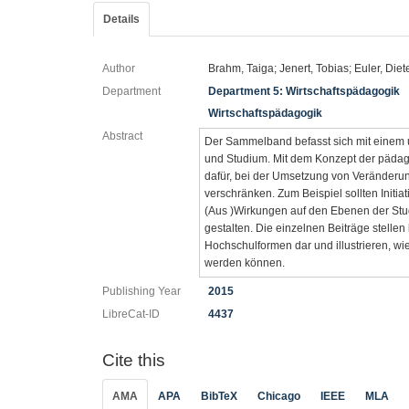
Details
Author
Brahm, Taiga; Jenert, Tobias; Euler, Diet
Department
Department 5: Wirtschaftspädagogik
Wirtschaftspädagogik
Abstract
Der Sammelband befasst sich mit einem 
und Studium. Mit dem Konzept der pädag
dafür, bei der Umsetzung von Veränderu
verschränken. Zum Beispiel sollten Initia
(Aus )Wirkungen auf den Ebenen der Stu
gestalten. Die einzelnen Beiträge stellen
Hochschulformen dar und illustrieren, w
werden können.
Publishing Year
2015
LibreCat-ID
4437
Cite this
AMA
APA
BibTeX
Chicago
IEEE
MLA