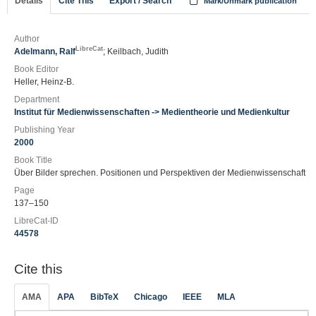
Details
Cite This
Export / Search
Mark/Unmark publication
Author
LibreCat
Adelmann, Ralf
; Keilbach, Judith
Book Editor
Heller, Heinz-B.
Department
Institut für Medienwissenschaften -> Medientheorie und Medienkultur
Publishing Year
2000
Book Title
Über Bilder sprechen. Positionen und Perspektiven der Medienwissenschaft
Page
137–150
LibreCat-ID
44578
Cite this
AMA
APA
BibTeX
Chicago
IEEE
MLA