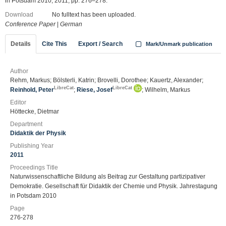
in Potsdam 2010, 2011, pp. 276–278.
Download
No fulltext has been uploaded.
Conference Paper
|
German
Details
Cite This
Export / Search
Mark/Unmark publication
Author
Rehm, Markus; Bölsterli, Katrin; Brovelli, Dorothee; Kauertz, Alexander;
LibreCat
LibreCat
Reinhold, Peter
;
Riese, Josef
; Wilhelm, Markus
Editor
Höttecke, Dietmar
Department
Didaktik der Physik
Publishing Year
2011
Proceedings Title
Naturwissenschaftliche Bildung als Beitrag zur Gestaltung partizipativer
Demokratie. Gesellschaft für Didaktik der Chemie und Physik. Jahrestagung
in Potsdam 2010
Page
276-278