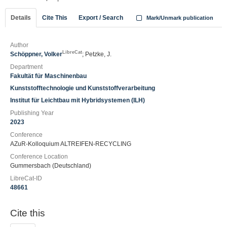
Details
Cite This
Export / Search
Mark/Unmark publication
Author
LibreCat
Schöppner, Volker
; Petzke, J.
Department
Fakultät für Maschinenbau
Kunststofftechnologie und Kunststoffverarbeitung
Institut für Leichtbau mit Hybridsystemen (ILH)
Publishing Year
2023
Conference
AZuR-Kolloquium ALTREIFEN-RECYCLING
Conference Location
Gummersbach (Deutschland)
LibreCat-ID
48661
Cite this