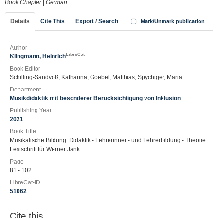
Book Chapter
|
German
Details
Cite This
Export / Search
Mark/Unmark publication
Author
LibreCat
Klingmann, Heinrich
Book Editor
Schilling-Sandvoß, Katharina; Goebel, Matthias; Spychiger, Maria
Department
Musikdidaktik mit besonderer Berücksichtigung von Inklusion
Publishing Year
2021
Book Title
Musikalische Bildung. Didaktik - Lehrerinnen- und Lehrerbildung - Theorie.
Festschrift für Werner Jank.
Page
81 - 102
LibreCat-ID
51062
Cite this