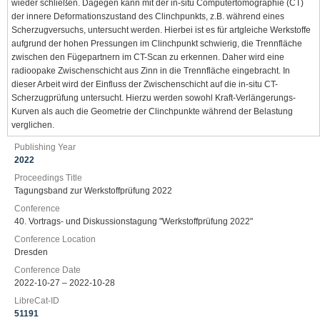
wieder schließen. Dagegen kann mit der in-situ Computertomographie (CT)
der innere Deformationszustand des Clinchpunkts, z.B. während eines
Scherzugversuchs, untersucht werden. Hierbei ist es für artgleiche Werkstoffe
aufgrund der hohen Pressungen im Clinchpunkt schwierig, die Trennfläche
zwischen den Fügepartnern im CT-Scan zu erkennen. Daher wird eine
radioopake Zwischenschicht aus Zinn in die Trennfläche eingebracht. In
dieser Arbeit wird der Einfluss der Zwischenschicht auf die in-situ CT-
Scherzugprüfung untersucht. Hierzu werden sowohl Kraft-Verlängerungs-
Kurven als auch die Geometrie der Clinchpunkte während der Belastung
verglichen.
Publishing Year
2022
Proceedings Title
Tagungsband zur Werkstoffprüfung 2022
Conference
40. Vortrags- und Diskussionstagung "Werkstoffprüfung 2022"
Conference Location
Dresden
Conference Date
2022-10-27 – 2022-10-28
LibreCat-ID
51191