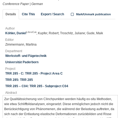
Conference Paper
|
German
Details
Cite This
Export / Search
Mark/Unmark publication
Author
LibreCat
Köhler, Daniel
; Kupfer, Robert; Troschitz, Juliane; Gude, Maik
Editor
Zimmermann, Martina
Department
Werkstoff- und Fügetechnik
Universität Paderborn
Project
TRR 285 - C: TRR 285 - Project Area C
TRR 285: TRR 285
TRR 285 – C04: TRR 285 - Subproject C04
Abstract
Zur Qualitätssicherung von Clinchpunkten werden häufig ex-situ Methoden,
wie etwa Schliffbildanalysen, eingesetzt. Diese ermöglichen jedoch nicht die
Berücksichtigung von Phänomenen, die während der Belastung auftreten, da
sich nach der Entlastung elastische Deformationen zurückbilden und Risse