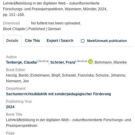
Lehrkräftebildung in der digitalen Welt – zukunftsorientierte
Forschungs- und Praxisperspektiven, Waxmann, Münster, 2024,
pp. 151–168.
Download
No fulltext has been uploaded.
Book Chapter
|
Published
|
German
Details
Cite This
Export / Search
Mark/Unmark publication
Author
LibreCat
LibreCat
Tenberge, Claudia
;
Schröer, Franz
; Bohrmann, Mareike
Book Editor
Herzig, Bardo; Eickelmann, Birgit; Schwabl, Franziska; Schulze, Johanna;
Niemann, Jan
Department
Sachunterrichtsdidaktik mit sonderpädagogischer Förderung
Publishing Year
2024
Book Title
Lehrkräftebildung in der digitalen Welt – zukunftsorientierte Forschungs- und
Praxisperspektiven
Page