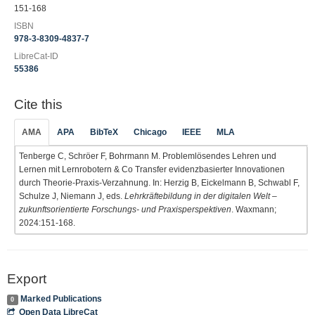
151-168
ISBN
978-3-8309-4837-7
LibreCat-ID
55386
Cite this
AMA
APA
BibTeX
Chicago
IEEE
MLA
Tenberge C, Schröer F, Bohrmann M. Problemlösendes Lehren und
Lernen mit Lernrobotern & Co Transfer evidenzbasierter Innovationen
durch Theorie-Praxis-Verzahnung. In: Herzig B, Eickelmann B, Schwabl F,
Schulze J, Niemann J, eds.
Lehrkräftebildung in der digitalen Welt –
zukunftsorientierte Forschungs- und Praxisperspektiven
. Waxmann;
2024:151-168.
Export
Marked Publications
0
Open Data LibreCat