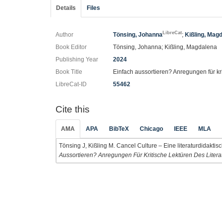
Details
Files
LibreCat
Author
Tönsing, Johanna
;
Kißling, Mag
Book Editor
Tönsing, Johanna; Kißling, Magdalena
Publishing Year
2024
Book Title
Einfach aussortieren? Anregungen für kr
LibreCat-ID
55462
Cite this
AMA
APA
BibTeX
Chicago
IEEE
MLA
Tönsing J, Kißling M. Cancel Culture – Eine literaturdidaktisc
Aussortieren? Anregungen Für Kritische Lektüren Des Liter