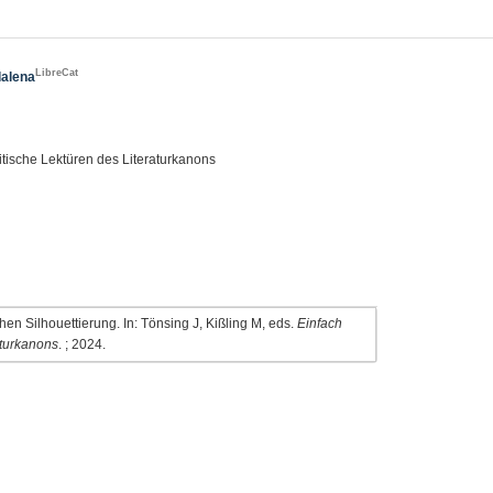
LibreCat
dalena
itische Lektüren des Literaturkanons
hen Silhouettierung. In: Tönsing J, Kißling M, eds.
Einfach
aturkanons
. ; 2024.