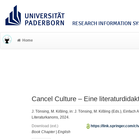
RESEARCH INFORMATION SYS
Home
Cancel Culture – Eine literaturdidak
J. Tönsing, M. Kißling, in: J. Tönsing, M. Kißling (Eds.), Einfa
Literaturkanons, 2024.
Download (ext.)
https://link.springer.com/
Book Chapter
|
English