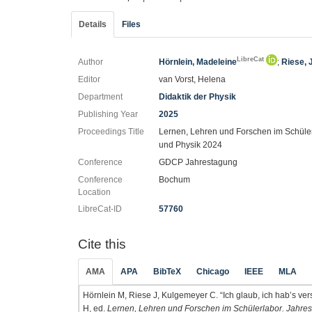
Details
Files
LibreCat
Author
Hörnlein, Madeleine
;
Riese, 
Editor
van Vorst, Helena
Department
Didaktik der Physik
Publishing Year
2025
Proceedings Title
Lernen, Lehren und Forschen im Schüler
und Physik 2024
Conference
GDCP Jahrestagung
Conference
Bochum
Location
LibreCat-ID
57760
Cite this
AMA
APA
BibTeX
Chicago
IEEE
MLA
Hörnlein M, Riese J, Kulgemeyer C. “Ich glaub, ich hab’s vers
H, ed.
Lernen, Lehren und Forschen im Schülerlabor. Jahres