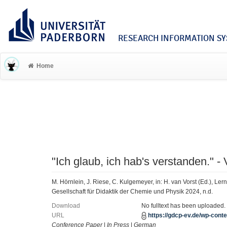
RESEARCH INFORMATION SYS
Home
"Ich glaub, ich hab's verstanden." -
M. Hörnlein, J. Riese, C. Kulgemeyer, in: H. van Vorst (Ed.), L
Gesellschaft für Didaktik der Chemie und Physik 2024, n.d.
Download
No fulltext has been uploaded.
URL
https://gdcp-ev.de/wp-cont
Conference Paper
|
In Press
|
German