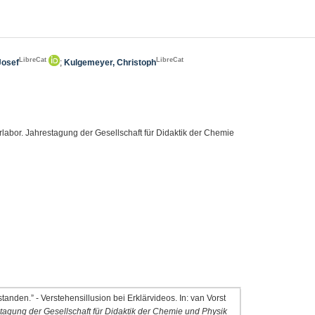
LibreCat
LibreCat
Josef
;
Kulgemeyer, Christoph
labor. Jahrestagung der Gesellschaft für Didaktik der Chemie
tanden.” - Verstehensillusion bei Erklärvideos. In: van Vorst
tagung der Gesellschaft für Didaktik der Chemie und Physik