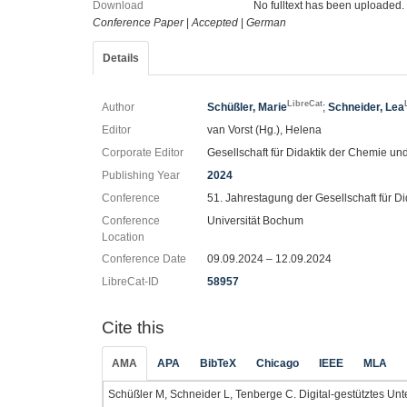
Download
No fulltext has been uploaded.
Conference Paper
|
Accepted
|
German
Details
LibreCat
Author
Schüßler, Marie
;
Schneider, Lea
Editor
van Vorst (Hg.), Helena
Corporate Editor
Gesellschaft für Didaktik der Chemie u
Publishing Year
2024
Conference
51. Jahrestagung der Gesellschaft für 
Conference
Universität Bochum
Location
Conference Date
09.09.2024 – 12.09.2024
LibreCat-ID
58957
Cite this
AMA
APA
BibTeX
Chicago
IEEE
MLA
Schüßler M, Schneider L, Tenberge C. Digital-gestütztes Un