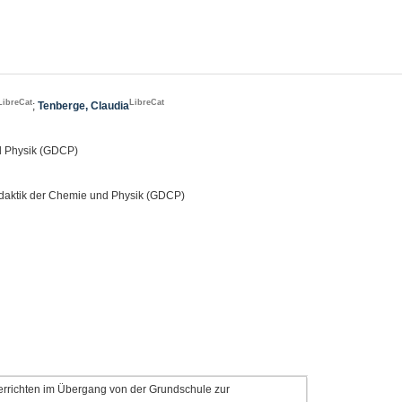
LibreCat
LibreCat
;
Tenberge, Claudia
nd Physik (GDCP)
Didaktik der Chemie und Physik (GDCP)
terrichten im Übergang von der Grundschule zur