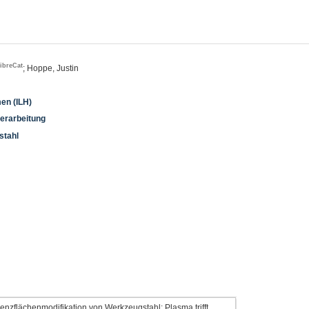
ibreCat
; Hoppe, Justin
men (ILH)
verarbeitung
stahl
nzflächenmodifikation von Werkzeugstahl: Plasma trifft