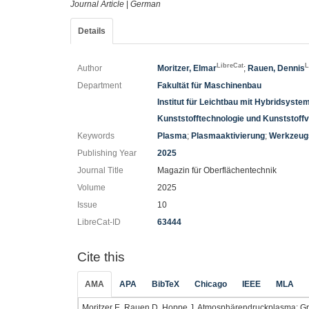
Journal Article
|
German
Details
LibreCat
L
Author
Moritzer, Elmar
;
Rauen, Dennis
Department
Fakultät für Maschinenbau
Institut für Leichtbau mit Hybridsyste
Kunststofftechnologie und Kunststoff
Keywords
Plasma
;
Plasmaaktivierung
;
Werkzeug
Publishing Year
2025
Journal Title
Magazin für Oberflächentechnik
Volume
2025
Issue
10
LibreCat-ID
63444
Cite this
AMA
APA
BibTeX
Chicago
IEEE
MLA
Moritzer E, Rauen D, Hoppe J. Atmosphärendruckplasma: Gre