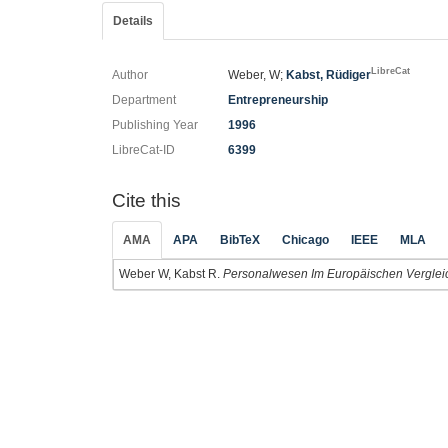
Details
LibreCat
Author
Weber, W;
Kabst, Rüdiger
Department
Entrepreneurship
Publishing Year
1996
LibreCat-ID
6399
Cite this
AMA
APA
BibTeX
Chicago
IEEE
MLA
Weber W, Kabst R.
Personalwesen Im Europäischen Vergleic