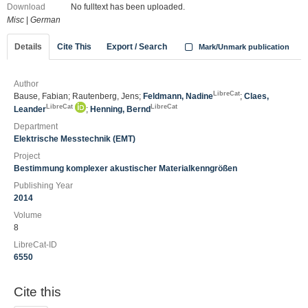
Download
No fulltext has been uploaded.
Misc
|
German
Details
Cite This
Export / Search
Mark/Unmark publication
Author
LibreCat
Bause, Fabian; Rautenberg, Jens;
Feldmann, Nadine
;
Claes,
LibreCat
LibreCat
Leander
;
Henning, Bernd
Department
Elektrische Messtechnik (EMT)
Project
Bestimmung komplexer akustischer Materialkenngrößen
Publishing Year
2014
Volume
8
LibreCat-ID
6550
Cite this