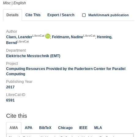
Misc
|
English
Details
Cite This
Export / Search
Mark/Unmark publication
Author
LibreCat
LibreCat
Claes, Leander
;
Feldmann, Nadine
;
Henning,
LibreCat
Bernd
Department
Elektrische Messtechnik (EMT)
Project
Computing Resources Provided by the Paderborn Center for Parallel
Computing
Publishing Year
2017
LibreCat-ID
6591
Cite this
AMA
APA
BibTeX
Chicago
IEEE
MLA