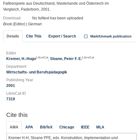
Fallbeispiele aus Deutschland, Niederlande und Österreich im
Vergleich, Paderborn, 2001.
Download
No fulltext has been uploaded.
Book (Editor)
|
German
Details
Cite This
Export / Search
Mark/Unmark publication
Editor
LibreCat
LibreCat
Kremer, H.-Hugo
;
Sloane, Peter F. E.
Department
Wirtschafts- und Berufspädagogik
Publishing Year
2001
LibreCat-ID
7319
Cite this
AMA
APA
BibTeX
Chicago
IEEE
MLA
Kremer H-H, Sloane PFE, eds.
Konstruktion, Implementation und