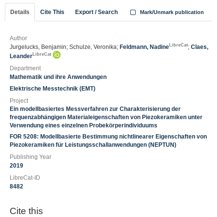
Details
Cite This
Export / Search
Mark/Unmark publication
Author
LibreCat
Jurgelucks, Benjamin; Schulze, Veronika;
Feldmann, Nadine
;
Claes,
LibreCat
Leander
Department
Mathematik und ihre Anwendungen
Elektrische Messtechnik (EMT)
Project
Ein modellbasiertes Messverfahren zur Charakterisierung der
frequenzabhängigen Materialeigenschaften von Piezokeramiken unter
Verwendung eines einzelnen Probekörperindividuums
FOR 5208: Modellbasierte Bestimmung nichtlinearer Eigenschaften von
Piezokeramiken für Leistungsschallanwendungen (NEPTUN)
Publishing Year
2019
LibreCat-ID
8482
Cite this