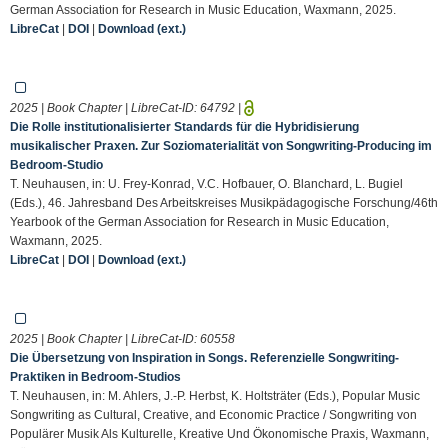
German Association for Research in Music Education, Waxmann, 2025.
LibreCat
|
DOI
|
Download (ext.)
2025 | Book Chapter | LibreCat-ID:
64792
|
Die Rolle institutionalisierter Standards für die Hybridisierung
musikalischer Praxen. Zur Soziomaterialität von Songwriting-Producing im
Bedroom-Studio
T. Neuhausen, in: U. Frey-Konrad, V.C. Hofbauer, O. Blanchard, L. Bugiel
(Eds.), 46. Jahresband Des Arbeitskreises Musikpädagogische Forschung/46th
Yearbook of the German Association for Research in Music Education,
Waxmann, 2025.
LibreCat
|
DOI
|
Download (ext.)
2025 | Book Chapter | LibreCat-ID:
60558
Die Übersetzung von Inspiration in Songs. Referenzielle Songwriting-
Praktiken in Bedroom-Studios
T. Neuhausen, in: M. Ahlers, J.-P. Herbst, K. Holtsträter (Eds.), Popular Music
Songwriting as Cultural, Creative, and Economic Practice / Songwriting von
Populärer Musik Als Kulturelle, Kreative Und Ökonomische Praxis, Waxmann,