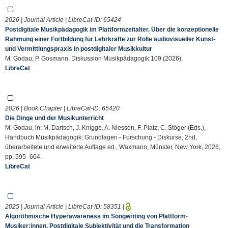
2026 | Journal Article | LibreCat-ID:
65424
Postdigitale Musikpädagogik im Plattformzeitalter. Über die konzeptionelle
Rahmung einer Fortbildung für Lehrkräfte zur Rolle audiovisueller Kunst-
und Vermittlungspraxis in postdigitaler Musikkultur
M. Godau, P. Gosmann, Diskussion Musikpädagogik 109 (2026).
LibreCat
2026 | Book Chapter | LibreCat-ID:
65420
Die Dinge und der Musikunterricht
M. Godau, in: M. Dartsch, J. Knigge, A. Niessen, F. Platz, C. Stöger (Eds.),
Handbuch Musikpädagogik: Grundlagen - Forschung - Diskurse, 2nd,
überarbeitete und erweiterte Auflage ed., Waxmann, Münster, New York, 2026,
pp. 595–604.
LibreCat
2025 | Journal Article | LibreCat-ID:
58351
|
Algorithmische Hyperawareness im Songwriting von Plattform-
Musiker:innen. Postdigitale Subjektivität und die Transformation