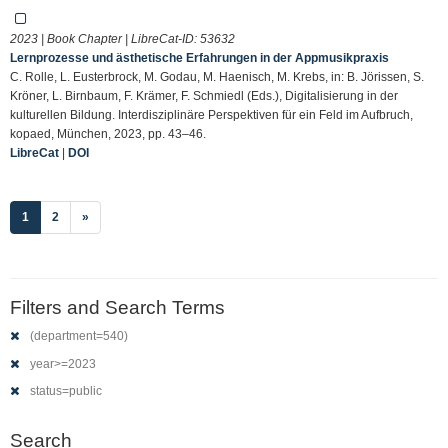
2023 | Book Chapter | LibreCat-ID:
53632
Lernprozesse und ästhetische Erfahrungen in der Appmusikpraxis
C. Rolle, L. Eusterbrock, M. Godau, M. Haenisch, M. Krebs, in: B. Jörissen, S.
Kröner, L. Birnbaum, F. Krämer, F. Schmiedl (Eds.), Digitalisierung in der
kulturellen Bildung. Interdisziplinäre Perspektiven für ein Feld im Aufbruch,
kopaed, München, 2023, pp. 43–46.
LibreCat
|
DOI
(current)
1
2
»
Filters and Search Terms
(department=540)
year>=2023
status=public
Search