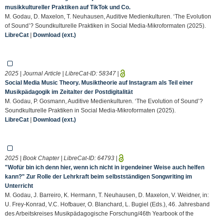
musikkultureller Praktiken auf TikTok und Co.
M. Godau, D. Maxelon, T. Neuhausen, Auditive Medienkulturen. ‘The Evolution
of Sound’? Soundkulturelle Praktiken in Social Media-Mikroformaten (2025).
LibreCat
|
Download (ext.)
2025 | Journal Article | LibreCat-ID:
58347
|
Social Media Music Theory. Musiktheorie auf Instagram als Teil einer
Musikpädagogik im Zeitalter der Postdigitalität
M. Godau, P. Gosmann, Auditive Medienkulturen. ‘The Evolution of Sound’?
Soundkulturelle Praktiken in Social Media-Mikroformaten (2025).
LibreCat
|
Download (ext.)
2025 | Book Chapter | LibreCat-ID:
64793
|
"Wofür bin ich denn hier, wenn ich nicht in irgendeiner Weise auch helfen
kann?" Zur Rolle der Lehrkraft beim selbstständigen Songwriting im
Unterricht
M. Godau, J. Barreiro, K. Hermann, T. Neuhausen, D. Maxelon, V. Weidner, in:
U. Frey-Konrad, V.C. Hofbauer, O. Blanchard, L. Bugiel (Eds.), 46. Jahresband
des Arbeitskreises Musikpädagogische Forschung/46th Yearbook of the