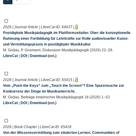
2026 | Journal Article | LibreCat-ID:
64637
|
Postdigitale Musikpädagogik im Plattformzeitalter. Über die konzeptionelle
Rahmung einer Fortbildung für Lehrkräfte zur Rolle audiovisueller Kunst-
und Vermittlungspraxis in postdigitaler Musikkultur
M. Godau, P. Gosmann, Diskussion Musikpädagogik (2026) 22–28.
LibreCat
|
DOI
|
Download (ext.)
2026 | Journal Article | LibreCat-ID:
65415
|
Vom „Push the Keys“ zum „Touch the Screen“? Eine Spurensuche zur
Konkurrenz der Dinge im Musikunterricht.
M. Godau, Beiträge empirischer Musikpädagogik 18 (2026) 1–52.
LibreCat
|
DOI
|
Download (ext.)
2026 | Book Chapter | LibreCat-ID:
65418
Von der Wissensvermittlung zum situierten Lernen. Communities of