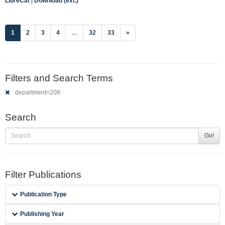
LibreCat
|
Download (ext.)
(current)
1
2
3
4
…
32
33
»
Filters and Search Terms
department=208
Search
Go!
Filter Publications
Publication Type
Publishing Year