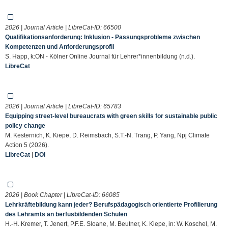
2026 | Journal Article | LibreCat-ID:
66500
Qualifikationsanforderung: Inklusion - Passungsprobleme zwischen
Kompetenzen und Anforderungsprofil
S. Happ, k:ON - Kölner Online Journal für Lehrer*innenbildung (n.d.).
LibreCat
2026 | Journal Article | LibreCat-ID:
65783
Equipping street-level bureaucrats with green skills for sustainable public
policy change
M. Kesternich, K. Kiepe, D. Reimsbach, S.T.-N. Trang, P. Yang, Npj Climate
Action 5 (2026).
LibreCat
|
DOI
2026 | Book Chapter | LibreCat-ID:
66085
Lehrkräftebildung kann jeder? Berufspädagogisch orientierte Profilierung
des Lehramts an berfusbildenden Schulen
H.-H. Kremer, T. Jenert, P.F.E. Sloane, M. Beutner, K. Kiepe, in: W. Koschel, M.