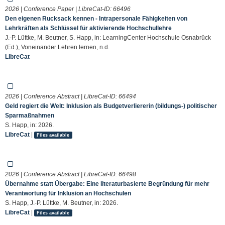
2026 | Conference Paper | LibreCat-ID:
66496
Den eigenen Rucksack kennen - Intrapersonale Fähigkeiten von
Lehrkräften als Schlüssel für aktivierende Hochschullehre
J.-P. Lüttke, M. Beutner, S. Happ, in: LearningCenter Hochschule Osnabrück
(Ed.), Voneinander Lehren lernen, n.d.
LibreCat
2026 | Conference Abstract | LibreCat-ID:
66494
Geld regiert die Welt: Inklusion als Budgetverliererin (bildungs-) politischer
Sparmaßnahmen
S. Happ, in: 2026.
LibreCat
|
Files available
2026 | Conference Abstract | LibreCat-ID:
66498
Übernahme statt Übergabe: Eine literaturbasierte Begründung für mehr
Verantwortung für Inklusion an Hochschulen
S. Happ, J.-P. Lüttke, M. Beutner, in: 2026.
LibreCat
|
Files available