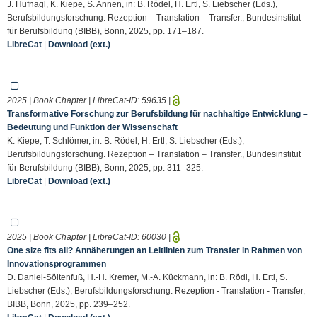
J. Hufnagl, K. Kiepe, S. Annen, in: B. Rödel, H. Ertl, S. Liebscher (Eds.),
Berufsbildungsforschung. Rezeption – Translation – Transfer., Bundesinstitut
für Berufsbildung (BIBB), Bonn, 2025, pp. 171–187.
LibreCat
|
Download (ext.)
2025 | Book Chapter | LibreCat-ID:
59635
|
Transformative Forschung zur Berufsbildung für nachhaltige Entwicklung –
Bedeutung und Funktion der Wissenschaft
K. Kiepe, T. Schlömer, in: B. Rödel, H. Ertl, S. Liebscher (Eds.),
Berufsbildungsforschung. Rezeption – Translation – Transfer., Bundesinstitut
für Berufsbildung (BIBB), Bonn, 2025, pp. 311–325.
LibreCat
|
Download (ext.)
2025 | Book Chapter | LibreCat-ID:
60030
|
One size fits all? Annäherungen an Leitlinien zum Transfer in Rahmen von
Innovationsprogrammen
D. Daniel-Söltenfuß, H.-H. Kremer, M.-A. Kückmann, in: B. Rödl, H. Ertl, S.
Liebscher (Eds.), Berufsbildungsforschung. Rezeption - Translation - Transfer,
BIBB, Bonn, 2025, pp. 239–252.