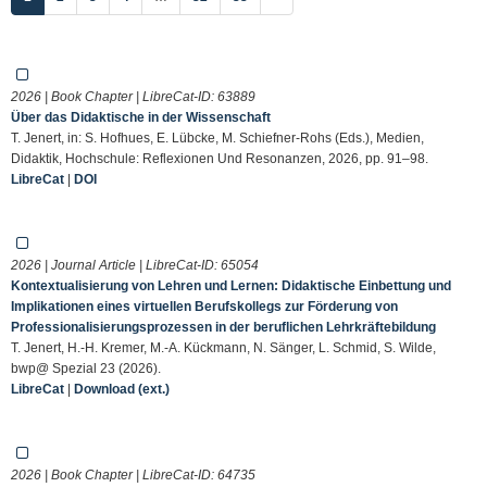
2026 | Book Chapter | LibreCat-ID:
63889
Über das Didaktische in der Wissenschaft
T. Jenert, in: S. Hofhues, E. Lübcke, M. Schiefner-Rohs (Eds.), Medien,
Didaktik, Hochschule: Reflexionen Und Resonanzen, 2026, pp. 91–98.
LibreCat
|
DOI
2026 | Journal Article | LibreCat-ID:
65054
Kontextualisierung von Lehren und Lernen: Didaktische Einbettung und
Implikationen eines virtuellen Berufskollegs zur Förderung von
Professionalisierungsprozessen in der beruflichen Lehrkräftebildung
T. Jenert, H.-H. Kremer, M.-A. Kückmann, N. Sänger, L. Schmid, S. Wilde,
bwp@ Spezial 23 (2026).
LibreCat
|
Download (ext.)
2026 | Book Chapter | LibreCat-ID:
64735