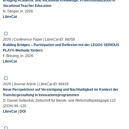
Bridging Academic and Vocational Knowledge: Professionalization in
Vocational Teacher Education
N. Sänger, in: 2026.
LibreCat
2026 | Conference Paper | LibreCat-ID:
66058
Building Bridges – Partizipation und Reflexion mit der LEGO® SERIOUS
PLAY®-Methode fördern
F. Breuing, in: 2026.
LibreCat
2026 | Journal Article | LibreCat-ID:
66418
Neue Perspektiven auf Verstetigung und Nachhaltigkeit im Kontext der
Transfergestaltung in Innovationsprogrammen
D. Daniel-Söltenfuß, Zeitschrift für Berufs- und Wirtschaftspädagogik 122
(2026) 90–120.
LibreCat
|
DOI