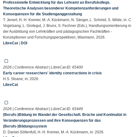
Professionelle Entwicklung für das Lehramt an Berufskollegs.
Theoretische Analysen besonderer Kompetenzanforderungen und
Konsequenzen für die Studienganggestaltung
T. Jenert, H.-H. Kremer, M.-A. Kückmann, N. Sänger, L. Schmid, S. Wilde, in: C.
Vogelsang, L. Grotegut, J. Bruns, S. Fechner (Eds.), Handlungsorientierung in
der Ausbildung von Lehrkräften und pädagogischen Fachkräften -
Konzeptionen und Forschungsperspektiven, Waxmann, 2026.
LibreCat
|
DOI
2026 | Conference Abstract | LibreCat-ID:
65400
Early career researchers' identity constructions in crisis
H.S. Sloane, in: 2026.
LibreCat
2026 | Conference Abstract | LibreCat-ID:
65449
(Berufs-)Bildung im Wandel der Gesellschaft. Brüche und Kontinuität in
Veränderungsprozessen und ihre Konsequenzen für das
(Berufs-)Bildungssystem
D. Daniel-Söltenfuß, H.-H. Kremer, M.-A. Kückmann, in: 2026.