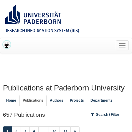
RESEARCH INFORMATION SYSTEM (RIS)
Toggl
navig
Publications at Paderborn University
Home
Publications
Authors
Projects
Departments
657 Publications
Search / Filter
(current)
1
2
3
4
…
32
33
»