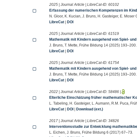
2025 | Journal Article | LibreCat-ID:
60102
Erfassung der numerischen Kompetenzen im Kind
N. Gloor, K. Kucian, J. Bruns, H. Gasteiger, E. Moser 
LibreCat
|
DOI
2025 | Journal Article | LibreCat-ID:
61519
Mathematik mit Kindern ausgehend von Spiel- und 
J. Bruns, T. Mette, Frühe Bildung 14 (2025) 193–200.
LibreCat
|
DOI
2025 | Journal Article | LibreCat-ID:
61754
Mathematik mit Kindern ausgehend von Spiel- und 
J. Bruns, T. Mette, Frühe Bildung 14 (2025) 193–200.
LibreCat
|
DOI
2022 | Journal Article | LibreCat-ID:
58486
|
Elterliche Einschätzung früher mathematischer 
L. Tabeling, H. Gasteiger, L. Aumann, R.M. Puca, Fr
LibreCat
|
DOI
|
Download (ext.)
2017 | Journal Article | LibreCat-ID:
34826
Interventionsstudie zur Entwicklung mathematikb
L. Eichen, J. Bruns, Frühe Bildung 6 (2017) 67–73.