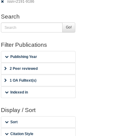
issn=2191-9186
Search
Go!
Filter Publications
Publishing Year
2 Peer reviewed
1 OA Fulltext(s)
Indexed in
Display / Sort
Sort
Citation Style