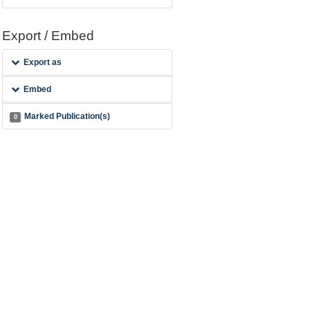
Export / Embed
Export as
Embed
Marked Publication(s)
0