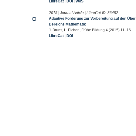
LibreCat
|
DOI
|
WoS
2015 | Journal Article | LibreCat-ID:
36482
Adaptive Förderung zur Vorbereitung auf den Übe
Bereichs Mathematik
J. Bruns, L. Eichen, Frühe Bildung 4 (2015) 11–16.
LibreCat
|
DOI