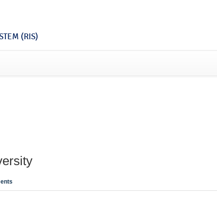
TEM (RIS)
ersity
ents