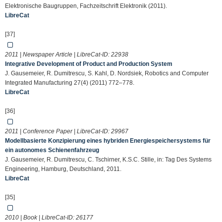
Elektronische Baugruppen, Fachzeitschrift Elektronik (2011).
LibreCat
[37]
2011 | Newspaper Article | LibreCat-ID:
22938
Integrative Development of Product and Production System
J. Gausemeier, R. Dumitrescu, S. Kahl, D. Nordsiek, Robotics and Computer
Integrated Manufacturing 27(4) (2011) 772–778.
LibreCat
[36]
2011 | Conference Paper | LibreCat-ID:
29967
Modellbasierte Konzipierung eines hybriden Energiespeichersystems für
ein autonomes Schienenfahrzeug
J. Gausemeier, R. Dumitrescu, C. Tschirner, K.S.C. Stille, in: Tag Des Systems
Engineering, Hamburg, Deutschland, 2011.
LibreCat
[35]
2010 | Book | LibreCat-ID:
26177