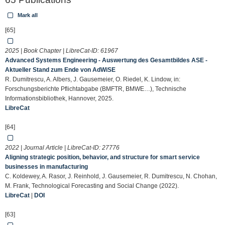
Mark all
[65]
2025 | Book Chapter | LibreCat-ID:
61967
Advanced Systems Engineering - Auswertung des Gesamtbildes ASE -
Aktueller Stand zum Ende von AdWiSE
R. Dumitrescu, A. Albers, J. Gausemeier, O. Riedel, K. Lindow, in:
Forschungsberichte Pflichtabgabe (BMFTR, BMWE…), Technische
Informationsbibliothek, Hannover, 2025.
LibreCat
[64]
2022 | Journal Article | LibreCat-ID:
27776
Aligning strategic position, behavior, and structure for smart service
businesses in manufacturing
C. Koldewey, A. Rasor, J. Reinhold, J. Gausemeier, R. Dumitrescu, N. Chohan,
M. Frank, Technological Forecasting and Social Change (2022).
LibreCat
|
DOI
[63]