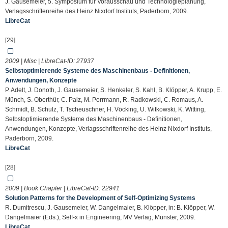
J. Gausemeier, 5. Symposium für Vorausschau und Technologieplanung,
Verlagsschriftenreihe des Heinz Nixdorf Instituts, Paderborn, 2009.
LibreCat
[29]
2009 | Misc | LibreCat-ID:
27937
Selbstoptimierende Systeme des Maschinenbaus - Definitionen,
Anwendungen, Konzepte
P. Adelt, J. Donoth, J. Gausemeier, S. Henkeler, S. Kahl, B. Klöpper, A. Krupp, E.
Münch, S. Oberthür, C. Paiz, M. Porrmann, R. Radkowski, C. Romaus, A.
Schmidt, B. Schulz, T. Tscheuschner, H. Vöcking, U. Witkowski, K. Witting,
Selbstoptimierende Systeme des Maschinenbaus - Definitionen,
Anwendungen, Konzepte, Verlagsschriftenreihe des Heinz Nixdorf Instituts,
Paderborn, 2009.
LibreCat
[28]
2009 | Book Chapter | LibreCat-ID:
22941
Solution Patterns for the Development of Self-Optimizing Systems
R. Dumitrescu, J. Gausemeier, W. Dangelmaier, B. Klöpper, in: B. Klöpper, W.
Dangelmaier (Eds.), Self-x in Engineering, MV Verlag, Münster, 2009.
LibreCat