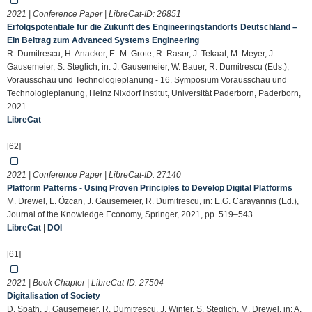
2021 | Conference Paper | LibreCat-ID:
26851
Erfolgspotentiale für die Zukunft des Engineeringstandorts Deutschland –
Ein Beitrag zum Advanced Systems Engineering
R. Dumitrescu, H. Anacker, E.-M. Grote, R. Rasor, J. Tekaat, M. Meyer, J.
Gausemeier, S. Steglich, in: J. Gausemeier, W. Bauer, R. Dumitrescu (Eds.),
Vorausschau und Technologieplanung - 16. Symposium Vorausschau und
Technologieplanung, Heinz Nixdorf Institut, Universität Paderborn, Paderborn,
2021.
LibreCat
[62]
2021 | Conference Paper | LibreCat-ID:
27140
Platform Patterns - Using Proven Principles to Develop Digital Platforms
M. Drewel, L. Özcan, J. Gausemeier, R. Dumitrescu, in: E.G. Carayannis (Ed.),
Journal of the Knowledge Economy, Springer, 2021, pp. 519–543.
LibreCat
|
DOI
[61]
2021 | Book Chapter | LibreCat-ID:
27504
Digitalisation of Society
D. Spath, J. Gausemeier, R. Dumitrescu, J. Winter, S. Steglich, M. Drewel, in: A.