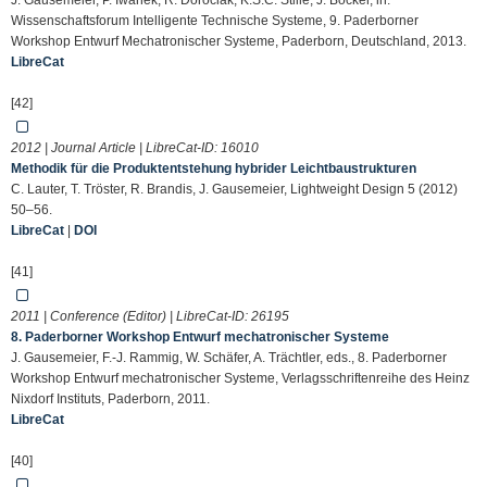
J. Gausemeier, P. Iwanek, R. Dorociak, K.S.C. Stille, J. Böcker, in:
Wissenschaftsforum Intelligente Technische Systeme, 9. Paderborner
Workshop Entwurf Mechatronischer Systeme, Paderborn, Deutschland, 2013.
LibreCat
[42]
2012 | Journal Article | LibreCat-ID:
16010
Methodik für die Produktentstehung hybrider Leichtbaustrukturen
C. Lauter, T. Tröster, R. Brandis, J. Gausemeier, Lightweight Design 5 (2012)
50–56.
LibreCat
|
DOI
[41]
2011 | Conference (Editor) | LibreCat-ID:
26195
8. Paderborner Workshop Entwurf mechatronischer Systeme
J. Gausemeier, F.-J. Rammig, W. Schäfer, A. Trächtler, eds., 8. Paderborner
Workshop Entwurf mechatronischer Systeme, Verlagsschriftenreihe des Heinz
Nixdorf Instituts, Paderborn, 2011.
LibreCat
[40]