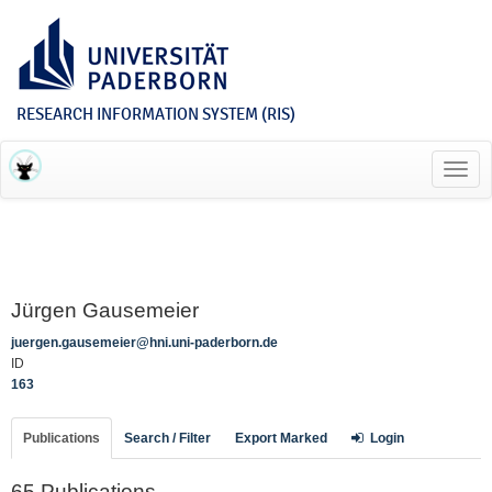
RESEARCH INFORMATION SYSTEM (RIS)
Toggl
navig
Jürgen Gausemeier
juergen.gausemeier@hni.uni-paderborn.de
ID
163
Publications
Search / Filter
Export Marked
Login
65 Publications