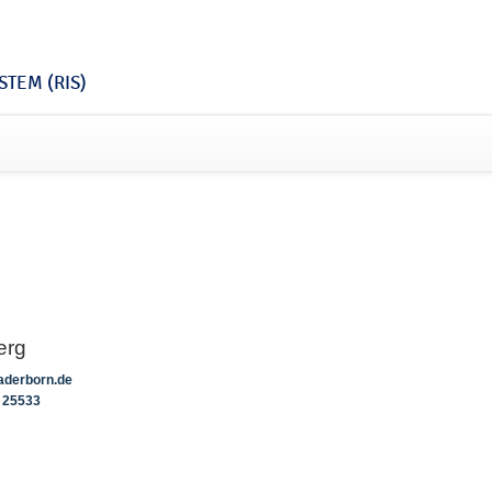
TEM (RIS)
erg
aderborn.de
25533