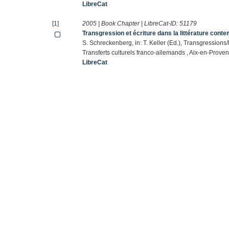
LibreCat
[1]
2005 | Book Chapter | LibreCat-ID:
51179
Transgression et écriture dans la littérature cont
S. Schreckenberg, in: T. Keller (Ed.), Transgression
Transferts culturels franco-allemands , Aix-en-Prove
LibreCat