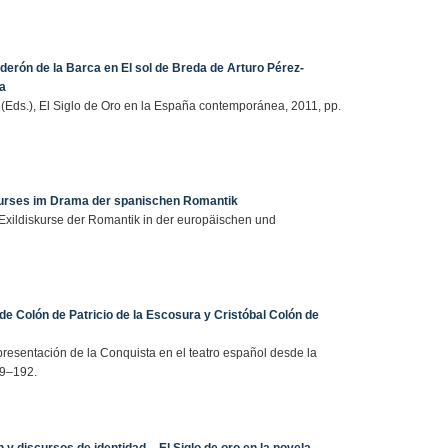
derón de la Barca en El sol de Breda de Arturo Pérez-
a
 (Eds.), El Siglo de Oro en la España contemporánea, 2011, pp.
skurses im Drama der spanischen Romantik
, Exildiskurse der Romantik in der europäischen und
.
e Colón de Patricio de la Escosura y Cristóbal Colón de
representación de la Conquista en el teatro español desde la
79–192.