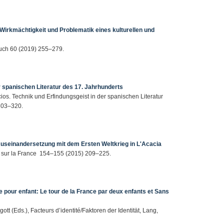
Wirkmächtigkeit und Problematik eines kulturellen und
buch 60 (2019) 255–279.
er spanischen Literatur des 17. Jahrhunderts
icios. Technik und Erfindungsgeist in der spanischen Literatur
 303–320.
seinandersetzung mit dem Ersten Weltkrieg in L'Acacia
 sur la France 154–155 (2015) 209–225.
ure pour enfant: Le tour de la France par deux enfants et Sans
tt (Eds.), Facteurs d’identité/Faktoren der Identität, Lang,