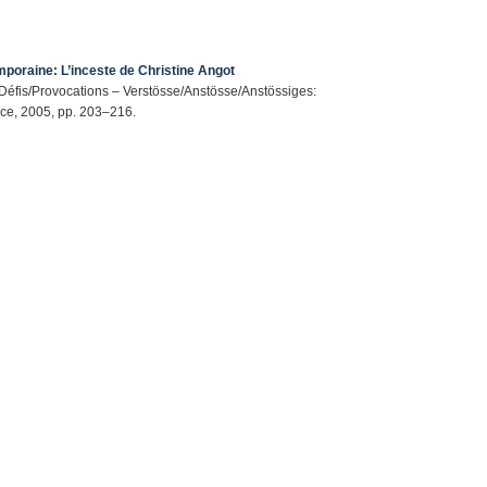
emporaine: L’inceste de Christine Angot
s/Défis/Provocations – Verstösse/Anstösse/Anstössiges:
nce, 2005, pp. 203–216.