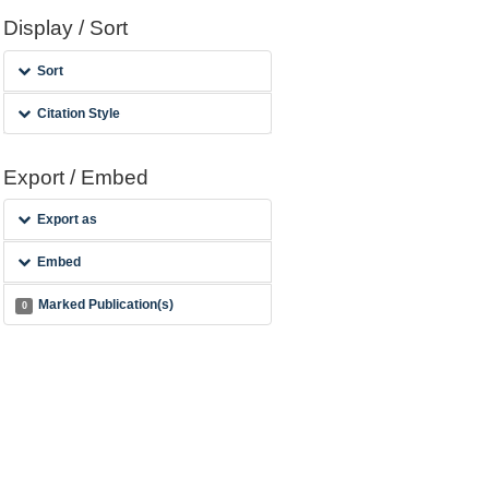
Display / Sort
Sort
Citation Style
Export / Embed
Export as
Embed
Marked Publication(s)
0