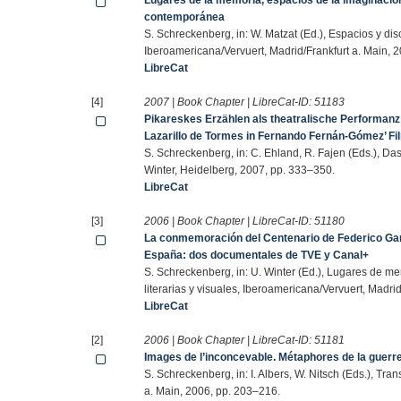
Lugares de la memoria, espacios de la imaginación 
contemporánea
S. Schreckenberg, in: W. Matzat (Ed.), Espacios y dis
Iberoamericana/Vervuert, Madrid/Frankfurt a. Main, 
LibreCat
[4]
2007 | Book Chapter | LibreCat-ID:
51183
Pikareskes Erzählen als theatralische Performan
Lazarillo de Tormes in Fernando Fernán-Gómez’ F
S. Schreckenberg, in: C. Ehland, R. Fajen (Eds.), 
Winter, Heidelberg, 2007, pp. 333–350.
LibreCat
[3]
2006 | Book Chapter | LibreCat-ID:
51180
La conmemoración del Centenario de Federico Gar
España: dos documentales de TVE y Canal+
S. Schreckenberg, in: U. Winter (Ed.), Lugares de m
literarias y visuales, Iberoamericana/Vervuert, Madri
LibreCat
[2]
2006 | Book Chapter | LibreCat-ID:
51181
Images de l’inconcevable. Métaphores de la guer
S. Schreckenberg, in: I. Albers, W. Nitsch (Eds.), T
a. Main, 2006, pp. 203–216.