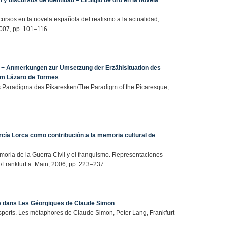
y discursos de identidad – El Siglo de oro en la novela
cursos en la novela española del realismo a la actualidad,
2007, pp. 101–116.
z − Anmerkungen zur Umsetzung der Erzählsituation des
ilm Lázaro de Tormes
Das Paradigma des Pikaresken/The Paradigm of the Picaresque,
cía Lorca como contribución a la memoria cultural de
emoria de la Guerra Civil y el franquismo. Representaciones
d/Frankfurt a. Main, 2006, pp. 223–237.
re dans Les Géorgiques de Claude Simon
ransports. Les métaphores de Claude Simon, Peter Lang, Frankfurt