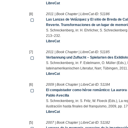
LibreCat
[8]
2011 | Book Chapter | LibreCat-ID:
51186
Las Lanzas de Velázquez y El sitio de Breda de Cal
Reverte. Transformaciones de un lugar de memori
S. Schreckenberg, in: H. Ehrlicher, S. Schreckenberg
213–232.
LibreCat
[7]
2011 | Book Chapter | LibreCat-ID:
51185
Verbannung und Zuflucht – Spielarten des Exildi
S. Schreckenberg, in: F. Estelmann, O. Müller (Eds.)
lateinamerikanischen Literatur, Narr, Tübingen, 2011
LibreCat
[6]
2009 | Book Chapter | LibreCat-ID:
51184
El conquistador como héroe romántico: La aurora d
Pablo Avecilla
S. Schreckenberg, in: S. Fritz, W. Floeck (Eds.), La 
ilustración hasta finales del franquismo, 2009, pp. 1
LibreCat
[5]
2007 | Book Chapter | LibreCat-ID:
51182