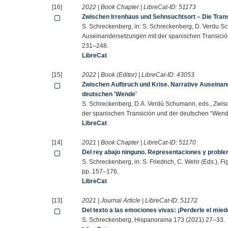
[16]
2022 | Book Chapter | LibreCat-ID:
51173
Zwischen Irrenhaus und Sehnsuchtsort – Die Tran
S. Schreckenberg, in: S. Schreckenberg, D. Verdu S
Auseinandersetzungen mit der spanischen Transición
231–248.
LibreCat
[15]
2022 | Book (Editor) | LibreCat-ID:
43053
Zwischen Aufbruch und Krise. Narrative Auseinan
deutschen 'Wende'
S. Schreckenberg, D.A. Verdú Schumann, eds., Zwis
der spanischen Transición und der deutschen “Wende,
LibreCat
[14]
2021 | Book Chapter | LibreCat-ID:
51170
Del rey abajo ninguno. Representaciones y problem
S. Schreckenberg, in: S. Friedrich, C. Wehr (Eds.), Fi
pp. 157–176.
LibreCat
[13]
2021 | Journal Article | LibreCat-ID:
51172
Del texto a las emociones vivas: ¡Perderle el miedo
S. Schreckenberg, Hispanorama 173 (2021) 27–33.