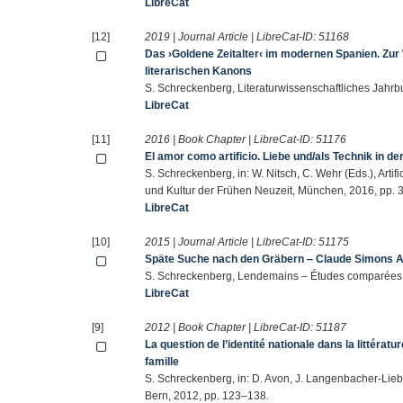
LibreCat
[12]
2019 | Journal Article | LibreCat-ID:
51168
Das ›Goldene Zeitalter‹ im modernen Spanien. Zur 
literarischen Kanons
S. Schreckenberg, Literaturwissenschaftliches Jahr
LibreCat
[11]
2016 | Book Chapter | LibreCat-ID:
51176
El amor como artificio. Liebe und/als Technik in d
S. Schreckenberg, in: W. Nitsch, C. Wehr (Eds.), Artif
und Kultur der Frühen Neuzeit, München, 2016, pp.
LibreCat
[10]
2015 | Journal Article | LibreCat-ID:
51175
Späte Suche nach den Gräbern ‒ Claude Simons Au
S. Schreckenberg, Lendemains ‒ Études comparées
LibreCat
[9]
2012 | Book Chapter | LibreCat-ID:
51187
La question de l’identité nationale dans la littérat
famille
S. Schreckenberg, in: D. Avon, J. Langenbacher-Liebgo
Bern, 2012, pp. 123–138.