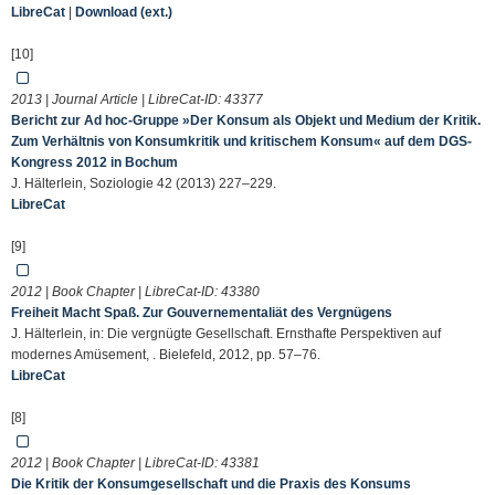
LibreCat
|
Download (ext.)
[10]
2013 | Journal Article | LibreCat-ID:
43377
Bericht zur Ad hoc-Gruppe »Der Konsum als Objekt und Medium der Kritik.
Zum Verhältnis von Konsumkritik und kritischem Konsum« auf dem DGS-
Kongress 2012 in Bochum
J. Hälterlein, Soziologie 42 (2013) 227–229.
LibreCat
[9]
2012 | Book Chapter | LibreCat-ID:
43380
Freiheit Macht Spaß. Zur Gouvernementaliät des Vergnügens
J. Hälterlein, in: Die vergnügte Gesellschaft. Ernsthafte Perspektiven auf
modernes Amüsement, . Bielefeld, 2012, pp. 57–76.
LibreCat
[8]
2012 | Book Chapter | LibreCat-ID:
43381
Die Kritik der Konsumgesellschaft und die Praxis des Konsums