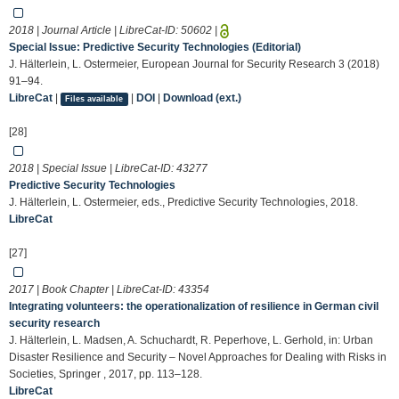
2018 | Journal Article | LibreCat-ID:
50602
|
Special Issue: Predictive Security Technologies (Editorial)
J. Hälterlein, L. Ostermeier, European Journal for Security Research 3 (2018)
91–94.
LibreCat
|
|
DOI
|
Download (ext.)
Files available
[28]
2018 | Special Issue | LibreCat-ID:
43277
Predictive Security Technologies
J. Hälterlein, L. Ostermeier, eds., Predictive Security Technologies, 2018.
LibreCat
[27]
2017 | Book Chapter | LibreCat-ID:
43354
Integrating volunteers: the operationalization of resilience in German civil
security research
J. Hälterlein, L. Madsen, A. Schuchardt, R. Peperhove, L. Gerhold, in: Urban
Disaster Resilience and Security – Novel Approaches for Dealing with Risks in
Societies, Springer , 2017, pp. 113–128.
LibreCat