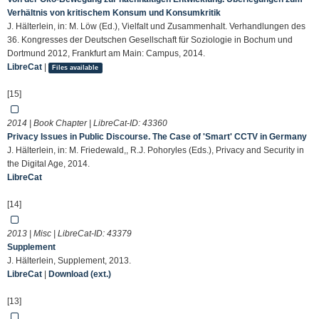
Verhältnis von kritischem Konsum und Konsumkritik
J. Hälterlein, in: M. Löw (Ed.), Vielfalt und Zusammenhalt. Verhandlungen des
36. Kongresses der Deutschen Gesellschaft für Soziologie in Bochum und
Dortmund 2012, Frankfurt am Main: Campus, 2014.
LibreCat
|
Files available
[15]
2014 | Book Chapter | LibreCat-ID:
43360
Privacy Issues in Public Discourse. The Case of 'Smart' CCTV in Germany
J. Hälterlein, in: M. Friedewald,, R.J. Pohoryles (Eds.), Privacy and Security in
the Digital Age, 2014.
LibreCat
[14]
2013 | Misc | LibreCat-ID:
43379
Supplement
J. Hälterlein, Supplement, 2013.
LibreCat
|
Download (ext.)
[13]