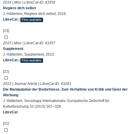
2016 | Misc | LibreCat-ID:
43356
Regiere dich selbst
J. Hälterlein, Regiere dich selbst, 2016.
LibreCat
|
Files available
[23]
2015 | Misc | LibreCat-ID:
43357
Supplement
J. Hälterlein, Supplement, 2015.
LibreCat
|
Files available
[22]
2015 | Journal Article | LibreCat-ID:
43281
Die Manipulation der Bedürfnisse. Zum Verhältnis von Kritik und Geist der
Werbung
J. Hälterlein, Sociologia Internationalis. Europäische Zeitschrift für
Kulturforschung 52 (2015) 307–328.
LibreCat
[21]