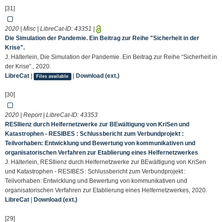
[31]
2020 | Misc | LibreCat-ID:
43351
|
Die Simulation der Pandemie. Ein Beitrag zur Reihe "Sicherheit in der
Krise".
J. Hälterlein, Die Simulation der Pandemie. Ein Beitrag zur Reihe “Sicherheit in
der Krise”., 2020.
LibreCat
|
|
Download (ext.)
Files available
[30]
2020 | Report | LibreCat-ID:
43353
RESIlienz durch Helfernetzwerke zur BEwältigung von KriSen und
Katastrophen - RESIBES : Schlussbericht zum Verbundprojekt :
Teilvorhaben: Entwicklung und Bewertung von kommunikativen und
organisatorischen Verfahren zur Etablierung eines Helfernetzwerkes
J. Hälterlein, RESIlienz durch Helfernetzwerke zur BEwältigung von KriSen
und Katastrophen - RESIBES : Schlussbericht zum Verbundprojekt :
Teilvorhaben: Entwicklung und Bewertung von kommunikativen und
organisatorischen Verfahren zur Etablierung eines Helfernetzwerkes, 2020.
LibreCat
|
Download (ext.)
[29]