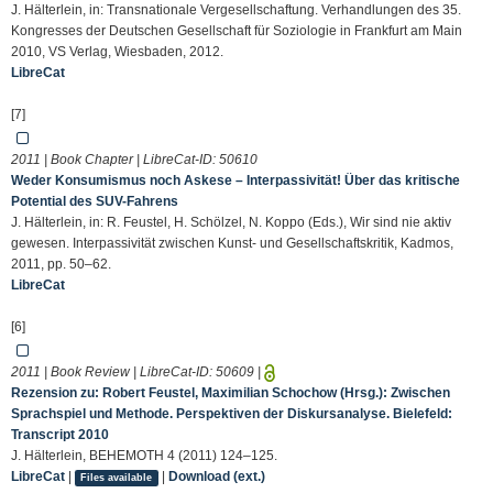
J. Hälterlein, in: Transnationale Vergesellschaftung. Verhandlungen des 35.
Kongresses der Deutschen Gesellschaft für Soziologie in Frankfurt am Main
2010, VS Verlag, Wiesbaden, 2012.
LibreCat
[7]
2011 | Book Chapter | LibreCat-ID:
50610
Weder Konsumismus noch Askese – Interpassivität! Über das kritische
Potential des SUV-Fahrens
J. Hälterlein, in: R. Feustel, H. Schölzel, N. Koppo (Eds.), Wir sind nie aktiv
gewesen. Interpassivität zwischen Kunst- und Gesellschaftskritik, Kadmos,
2011, pp. 50–62.
LibreCat
[6]
2011 | Book Review | LibreCat-ID:
50609
|
Rezension zu: Robert Feustel, Maximilian Schochow (Hrsg.): Zwischen
Sprachspiel und Methode. Perspektiven der Diskursanalyse. Bielefeld:
Transcript 2010
J. Hälterlein, BEHEMOTH 4 (2011) 124–125.
LibreCat
|
|
Download (ext.)
Files available