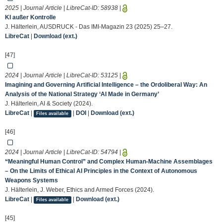
2025 | Journal Article | LibreCat-ID:
58938
|
KI außer Kontrolle
J. Hälterlein, AUSDRUCK - Das IMI-Magazin 23 (2025) 25–27.
LibreCat
|
Download (ext.)
[47]
2024 | Journal Article | LibreCat-ID:
53125
|
Imagining and Governing Artificial Intelligence – the Ordoliberal Way: An
Analysis of the National Strategy ‘AI Made in Germany’
J. Hälterlein, AI & Society (2024).
LibreCat
|
|
DOI
|
Download (ext.)
Files available
[46]
2024 | Journal Article | LibreCat-ID:
54794
|
“Meaningful Human Control” and Complex Human-Machine Assemblages
– On the Limits of Ethical AI Principles in the Context of Autonomous
Weapons Systems
J. Hälterlein, J. Weber, Ethics and Armed Forces (2024).
LibreCat
|
|
Download (ext.)
Files available
[45]