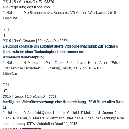
2015 | Book | LibreCat-ID:
43276
Die Regierung des Konsums
J. Hälterlein, Die Regierung des Konsums, VS Verlag , Wiesbaden, 2015.
LibreCat
[20]
2015 | Book Chapter | LibreCat-ID:
43358
Deutungskonflikte um automatisierte Videoüberwachung: Zur sozialen
Konstruktion einer Technologie als Instrument der
Kriminalitätsbekämpfung
J. Hälterlein, N. Möllers, in: Peter Zoche, S. Kaufmann, Harald Arnold (Eds.),
Grenzenlose Sicherheit? , LIT Verlag, Berlin, 2015, pp. 163–180.
LibreCat
[19]
2015 | Report | LibreCat-ID:
43359
Intelligente Videoüberwachung: eine Handreichung, IZEW Materialien Band
11
J. Hälterlein, R. Ammicht Quinn, H. Koch, C. Held, T. Matzner, J. Krumm, J.
Flack, P. Markel, N. Möllers, P. Wittmann, Intelligente Videoüberwachung: eine
Handreichung, IZEW Materialien Band 11, 2015.