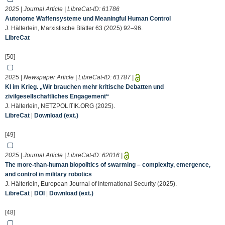
2025 | Journal Article | LibreCat-ID:
61786
Autonome Waffensysteme und Meaningful Human Control
J. Hälterlein, Marxistische Blätter 63 (2025) 92–96.
LibreCat
[50]
2025 | Newspaper Article | LibreCat-ID:
61787
|
KI im Krieg. „Wir brauchen mehr kritische Debatten und
zivilgesellschaftliches Engagement“
J. Hälterlein, NETZPOLITIK.ORG (2025).
LibreCat
|
Download (ext.)
[49]
2025 | Journal Article | LibreCat-ID:
62016
|
The more-than-human biopolitics of swarming – complexity, emergence,
and control in military robotics
J. Hälterlein, European Journal of International Security (2025).
LibreCat
|
DOI
|
Download (ext.)
[48]