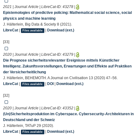
2021 | Journal Article | LibreCat-ID:
43278
|
Epistemologies of predictive policing: Mathematical social science, social
physics and machine learning
J. Hälterlein, Big Data & Society 8 (2021).
LibreCat
|
|
Download (ext.)
Files available
[33]
2020 | Journal Article | LibreCat-ID:
43279
|
Die Prognose sicherheitsrelevanter Ereignisse mittels Künstlicher
Intelligenz. Zukunftsvorstellungen, Erwartungen und Effekte auf Praktiken
der Versicherheitlichung
J. Hälterlein, BEHEMOTH. A Journal on Civilisation 13 (2020) 47–56.
LibreCat
|
|
DOI
|
Download (ext.)
Files available
[32]
2020 | Journal Article | LibreCat-ID:
43352
|
(Un)Sicherheitsproduktion im Cyberspace. Cybersecurity-Architekturen in
Deutschland und der Schweiz
J. Hälterlein, TATuP 29 (2020).
LibreCat
|
|
Download (ext.)
Files available