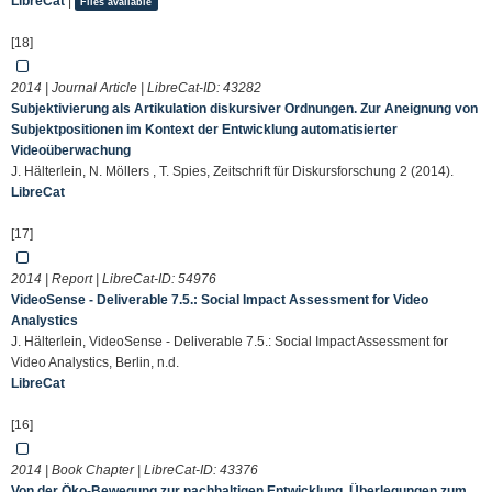
LibreCat
|
Files available
[18]
2014 | Journal Article | LibreCat-ID:
43282
Subjektivierung als Artikulation diskursiver Ordnungen. Zur Aneignung von
Subjektpositionen im Kontext der Entwicklung automatisierter
Videoüberwachung
J. Hälterlein, N. Möllers , T. Spies, Zeitschrift für Diskursforschung 2 (2014).
LibreCat
[17]
2014 | Report | LibreCat-ID:
54976
VideoSense - Deliverable 7.5.: Social Impact Assessment for Video
Analystics
J. Hälterlein, VideoSense - Deliverable 7.5.: Social Impact Assessment for
Video Analystics, Berlin, n.d.
LibreCat
[16]
2014 | Book Chapter | LibreCat-ID:
43376
Von der Öko-Bewegung zur nachhaltigen Entwicklung. Überlegungen zum