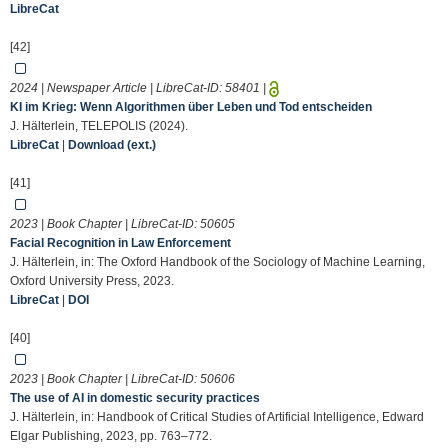
LibreCat
[42]
2024 | Newspaper Article | LibreCat-ID:
58401
|
KI im Krieg: Wenn Algorithmen über Leben und Tod entscheiden
J. Hälterlein, TELEPOLIS (2024).
LibreCat
|
Download (ext.)
[41]
2023 | Book Chapter | LibreCat-ID:
50605
Facial Recognition in Law Enforcement
J. Hälterlein, in: The Oxford Handbook of the Sociology of Machine Learning,
Oxford University Press, 2023.
LibreCat
|
DOI
[40]
2023 | Book Chapter | LibreCat-ID:
50606
The use of AI in domestic security practices
J. Hälterlein, in: Handbook of Critical Studies of Artificial Intelligence, Edward
Elgar Publishing, 2023, pp. 763–772.