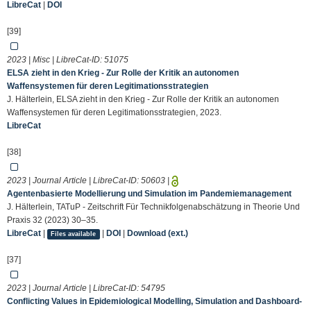
LibreCat
|
DOI
[39]
2023 | Misc | LibreCat-ID:
51075
ELSA zieht in den Krieg - Zur Rolle der Kritik an autonomen
Waffensystemen für deren Legitimationsstrategien
J. Hälterlein, ELSA zieht in den Krieg - Zur Rolle der Kritik an autonomen
Waffensystemen für deren Legitimationsstrategien, 2023.
LibreCat
[38]
2023 | Journal Article | LibreCat-ID:
50603
|
Agentenbasierte Modellierung und Simulation im Pandemiemanagement
J. Hälterlein, TATuP - Zeitschrift Für Technikfolgenabschätzung in Theorie Und
Praxis 32 (2023) 30–35.
LibreCat
|
|
DOI
|
Download (ext.)
Files available
[37]
2023 | Journal Article | LibreCat-ID:
54795
Conflicting Values in Epidemiological Modelling, Simulation and Dashboard-