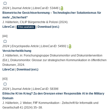
2024 | Journal Article | LibreCat-ID:
53446
|
Biometrische Gesichtserkennung – Technologischer Solutionismus für
mehr „Sicherheit“
J. Hälterlein, CILIP Bürgerrechte & Polizei (2024).
LibreCat
|
|
Download (ext.)
Files available
[44]
2024 | Encyclopedia Article | LibreCat-ID:
54991
|
Versicherheitlichung
J. Hälterlein, in: Forschungsgruppe Diskursmonitor und Diskursintervention
(Ed.), Diskursmonitor. Glossar zur strategischen Kommunikation in öffentlichen
Diskursen, 2024.
LibreCat
|
Download (ext.)
[43]
2024 | Journal Article | LibreCat-ID:
58396
Ethische KI im Krieg? Zu den Grenzen einer Responsible AI in the Military
Domain
J. Hälterlein, J. Weber, FIfF Kommunikation - Zeitschrift für Informatik und
Gesellschaft 41 (2024) 35–38.