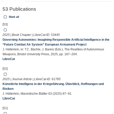
53 Publications
Mark all
[53]
2025 | Book Chapter | LibreCat-ID:
53445
Governing Autonomies: Imagining Responsible Artificial Intelligence in the
“Future Combat Air System” European Armament Project
J. Hälterlein, in: T.C. Bächle, J. Bareis (Eds.), The Realities of Autonomous
Weapons, Bristol University Press, 2025, pp. 187–204.
LibreCat
[52]
2025 | Journal Article | LibreCat-ID:
61785
Künstliche Intelligenz in der Kriegsführung. Überblick, Hoffnungen und
Risiken
J. Hälterlein, Marxistische Blätter 63 (2025) 87–91.
LibreCat
[51]