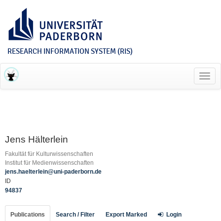
RESEARCH INFORMATION SYSTEM (RIS)
Toggl
navig
Jens Hälterlein
Fakultät für Kulturwissenschaften
Institut für Medienwissenschaften
jens.haelterlein@uni-paderborn.de
ID
94837
Publications
Search / Filter
Export Marked
Login