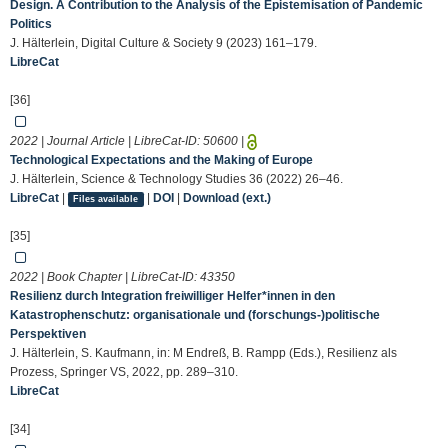
Design. A Contribution to the Analysis of the Epistemisation of Pandemic
Politics
J. Hälterlein, Digital Culture & Society 9 (2023) 161–179.
LibreCat
[36]
2022 | Journal Article | LibreCat-ID:
50600
|
Technological Expectations and the Making of Europe
J. Hälterlein, Science & Technology Studies 36 (2022) 26–46.
LibreCat
|
|
DOI
|
Download (ext.)
Files available
[35]
2022 | Book Chapter | LibreCat-ID:
43350
Resilienz durch Integration freiwilliger Helfer*innen in den
Katastrophenschutz: organisationale und (forschungs-)politische
Perspektiven
J. Hälterlein, S. Kaufmann, in: M Endreß, B. Rampp (Eds.), Resilienz als
Prozess, Springer VS, 2022, pp. 289–310.
LibreCat
[34]