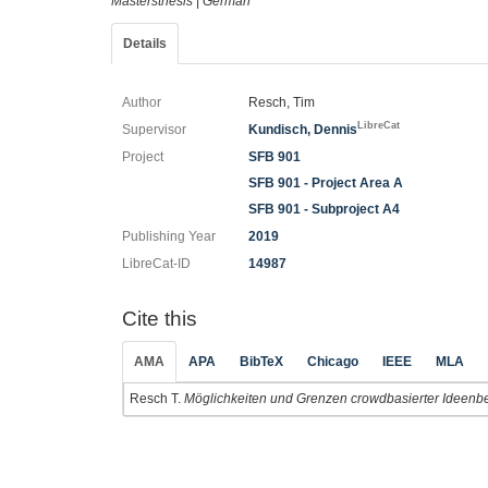
Mastersthesis
|
German
Details
Author
Resch, Tim
LibreCat
Supervisor
Kundisch, Dennis
Project
SFB 901
SFB 901 - Project Area A
SFB 901 - Subproject A4
Publishing Year
2019
LibreCat-ID
14987
Cite this
AMA
APA
BibTeX
Chicago
IEEE
MLA
Resch T.
Möglichkeiten und Grenzen crowdbasierter Ideenbew