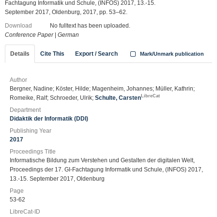
Fachtagung Informatik und Schule, (INFOS) 2017, 13.-15.
September 2017, Oldenburg, 2017, pp. 53–62.
Download
No fulltext has been uploaded.
Conference Paper
|
German
Details
Cite This
Export / Search
Mark/Unmark publication
Author
Bergner, Nadine; Köster, Hilde; Magenheim, Johannes; Müller, Kathrin;
LibreCat
Romeike, Ralf; Schroeder, Ulrik;
Schulte, Carsten
Department
Didaktik der Informatik (DDI)
Publishing Year
2017
Proceedings Title
Informatische Bildung zum Verstehen und Gestalten der digitalen Welt,
Proceedings der 17. GI-Fachtagung Informatik und Schule, (INFOS) 2017,
13.-15. September 2017, Oldenburg
Page
53-62
LibreCat-ID