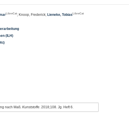
LibreCat
LibreCat
tmar
; Knoop, Frederick;
Lieneke, Tobias
verarbeitung
men (ILH)
At)
gung nach Maß.
Kunststoffe
. 2018;108. Jg. Heft 6.