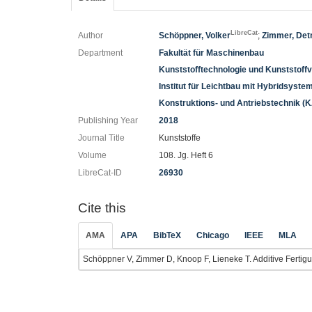
LibreCat
Author
Schöppner, Volker
;
Zimmer, De
Department
Fakultät für Maschinenbau
Kunststofftechnologie und Kunststoff
Institut für Leichtbau mit Hybridsyste
Konstruktions- und Antriebstechnik (K
Publishing Year
2018
Journal Title
Kunststoffe
Volume
108. Jg. Heft 6
LibreCat-ID
26930
Cite this
AMA
APA
BibTeX
Chicago
IEEE
MLA
Schöppner V, Zimmer D, Knoop F, Lieneke T. Additive Ferti