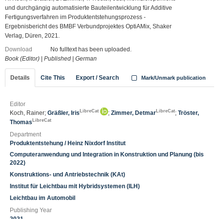
und durchgängig automatisierte Bauteilentwicklung für Additive
Fertigungsverfahren im Produktentstehungsprozess -
Ergebnisbericht des BMBF Verbundprojektes OptiAMix, Shaker
Verlag, Düren, 2021.
Download
No fulltext has been uploaded.
Book (Editor)
|
Published
|
German
Details
Cite This
Export / Search
Mark/Unmark publication
Editor
LibreCat
LibreCat
Koch, Rainer;
Gräßler, Iris
;
Zimmer, Detmar
;
Tröster,
LibreCat
Thomas
Department
Produktentstehung / Heinz Nixdorf Institut
Computeranwendung und Integration in Konstruktion und Planung (bis
2022)
Konstruktions- und Antriebstechnik (KAt)
Institut für Leichtbau mit Hybridsystemen (ILH)
Leichtbau im Automobil
Publishing Year