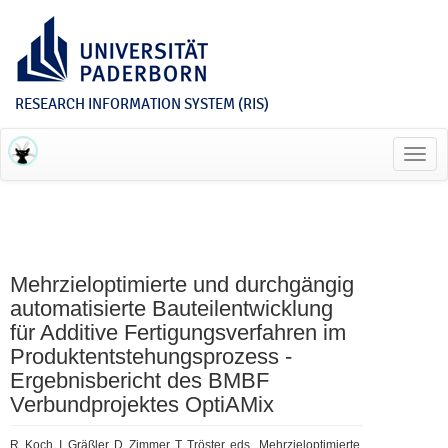
RESEARCH INFORMATION SYSTEM (RIS)
Toggl
navig
Mehrzieloptimierte und durchgängig
automatisierte Bauteilentwicklung
für Additive Fertigungsverfahren im
Produktentstehungsprozess -
Ergebnisbericht des BMBF
Verbundprojektes OptiAMix
R. Koch, I. Gräßler, D. Zimmer, T. Tröster, eds., Mehrzieloptimierte