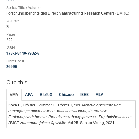
2021
Series Title / Volume
Forschungsberichte des Direct Manufacturing Research Centers (DMRC)
Volume
25
Page
222
ISBN
978-3-8440-7932-6
LibreCat-ID
26996
Cite this
AMA
APA
BibTeX
Chicago
IEEE
MLA
Koch R, Gräßler I, Zimmer D, Tröster T, eds.
Mehrzieloptimierte und
durchgängig automatisierte Bauteilentwicklung für Additive
Fertigungsverfahren im Produktentstehungsprozess - Ergebnisbericht des
BMBF Verbundprojektes OptiAMix
. Vol 25. Shaker Verlag; 2021.