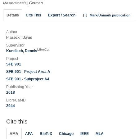
Mastersthesis
|
German
Details
Cite This
Export / Search
Mark/Unmark publication
Author
Piasecki, David
Supervisor
LibreCat
Kundisch, Dennis
Project
SFB 901
SFB 901 - Project Area A
SFB 901 - Subproject A4
Publishing Year
2018
LibreCat-ID
2944
Cite this
AMA
APA
BibTeX
Chicago
IEEE
MLA