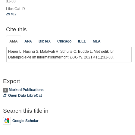
31-38
LibreCat-ID
29702
Cite this
AMA
APA
BibTeX
Chicago
IEEE
MLA
Höper L, Hüsing S, Malatyali H, Schulte C, Budde L. Methodik für
Datenprojekte im Informatikunterricht.
LOG IN
. 2021;41(1):31-38.
Export
Marked Publications
0
Open Data LibreCat
Search this title in
Google Scholar