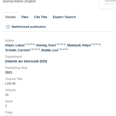
Journal Article
|
English
Details
Files
Cite This
Export / Search
Mark/Unmark publication
Author
LibreCat
LibreCat
LibreCat
Höper, Lukas
;
Hüsing, Sven
;
Malatyali, Hülya
;
LibreCat
LibreCat
Schulte, Carsten
;
Budde, Lea
Department
Didaktik der Informatik (DDI)
Publishing Year
2021
Journal Title
LOG IN
Volume
41
Issue
1
Page