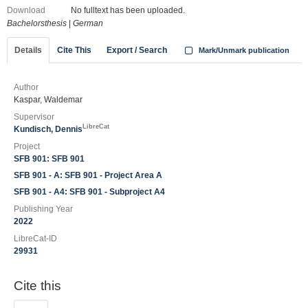
Download
No fulltext has been uploaded.
Bachelorsthesis
|
German
Details
Cite This
Export / Search
Mark/Unmark publication
Author
Kaspar, Waldemar
Supervisor
LibreCat
Kundisch, Dennis
Project
SFB 901: SFB 901
SFB 901 - A: SFB 901 - Project Area A
SFB 901 - A4: SFB 901 - Subproject A4
Publishing Year
2022
LibreCat-ID
29931
Cite this