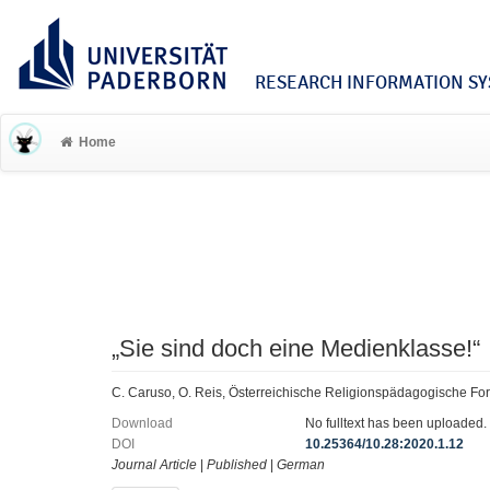
RESEARCH INFORMATION SYS
Home
„Sie sind doch eine Medienklasse!“
C. Caruso, O. Reis, Österreichische Religionspädagogische F
Download
No fulltext has been uploaded.
DOI
10.25364/10.28:2020.1.12
Journal Article
|
Published
|
German