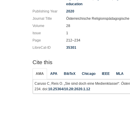
education
Publishing Year
2020
Journal Title
Österreichische Religionspädagogisch
Volume
28
Issue
1
Page
212–234
LibreCat-ID
35301
Cite this
AMA
APA
BibTeX
Chicago
IEEE
MLA
Caruso C, Reis O. „Sie sind doch eine Medienklasse!“.
Öster
234. doi:
10.25364/10.28:2020.1.12