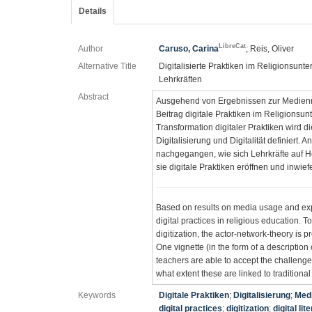
Details
LibreCat
Author
Caruso, Carina
; Reis, Oliver
Alternative Title
Digitalisierte Praktiken im Religionsunte
Lehrkräften
Abstract
Ausgehend von Ergebnissen zur Medienn
Beitrag digitale Praktiken im Religionsun
Transformation digitaler Praktiken wird d
Digitalisierung und Digitalität definiert.
nachgegangen, wie sich Lehrkräfte auf He
sie digitale Praktiken eröffnen und inwief
Based on results on media usage and expla
digital practices in religious education. T
digitization, the actor-network-theory is p
One vignette (in the form of a description
teachers are able to accept the challenge o
what extent these are linked to traditional
Keywords
Digitale Praktiken
;
Digitalisierung
;
Med
digital practices
;
digitization
;
digital lit