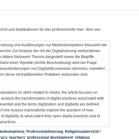
rricht und Implikationen für das professionelle Han- deln von
utzung und Ausführungen zur Medienkompetenz fokussiert der
terricht. Zur Analyse der mit der Digitalisierung verbundenen
ie Akteur-Netzwerk-Theorie dargestellt sowie die Begriffe
 Anhand einer Vignette (dichte Beschreibung) wird der Frage
rausforderungen von Digitalität einlassen (können), inwiefern
ern diese mit traditionellen Praktiken verbunden sind.
nations on skills related to media, the article focuses on
o analyze the transformation of digital practices associated with
resented and the terms digitization and digitality are defined.
 of one lesson) exploratively explore the question of how
f digitality, to what extent they open digital practices and to
 practices.
ienkompetenz
;
Professionalisierung
;
Religionsunterricht /
eracy
;
teachers' professional development
;
religious