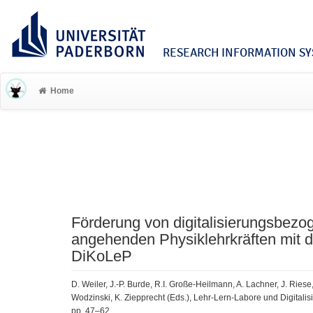
RESEARCH INFORMATION SYS
Home
Förderung von digitalisierungsbe
angehenden Physiklehrkräften mit 
DiKoLeP
D. Weiler, J.-P. Burde, R.I. Große-Heilmann, A. Lachner, J. Ries
Wodzinski, K. Ziepprecht (Eds.), Lehr-Lern-Labore und Digita
pp. 47–62.