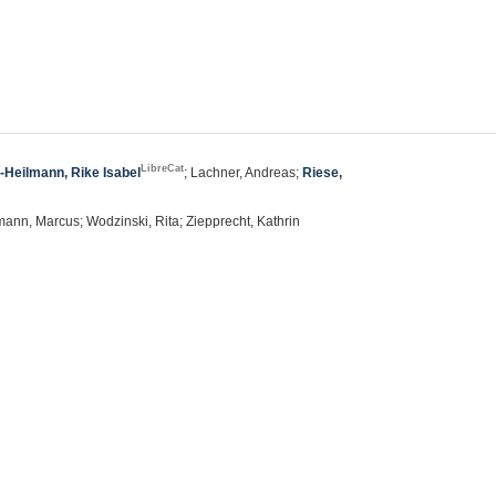
4
LibreCat
-Heilmann, Rike Isabel
; Lachner, Andreas;
Riese,
mann, Marcus; Wodzinski, Rita; Ziepprecht, Kathrin