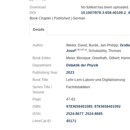
Download
No fulltext has been uploaded.
DOI
10.1007/978-3-658-40109-2_
Book Chapter
|
Published
|
German
Details
Author
Weiler, David; Burde, Jan-Philipp;
Große
LibreCat
Josef
; Schubatzky, Thomas
Book Editor
Meier, Monique; Greefrath, Gilbert; Ham
Department
Didaktik der Physik
Publishing Year
2023
Book Title
Lehr-Lern-Labore und Digitalisierung
Series Title /
Fachdidaktiken
Volume
Page
47-62
ISBN
9783658401085
,
9783658401092
ISSN
2524-8677
,
2524-8685
LibreCat-ID
45171