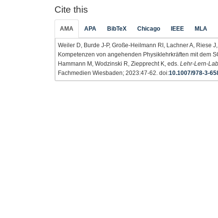
Cite this
AMA
APA
BibTeX
Chicago
IEEE
MLA
Weiler D, Burde J-P, Große-Heilmann RI, Lachner A, Riese J
Kompetenzen von angehenden Physiklehrkräften mit dem SQD
Hammann M, Wodzinski R, Ziepprecht K, eds.
Lehr-Lern-Lab
Fachmedien Wiesbaden; 2023:47-62. doi:
10.1007/978-3-65