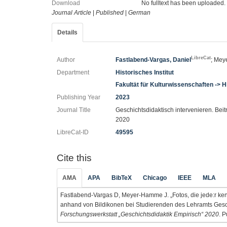
Download
No fulltext has been uploaded.
Journal Article
|
Published
|
German
Details
LibreCat
Author
Fastlabend-Vargas, Daniel
; Me
Department
Historisches Institut
Fakultät für Kulturwissenschaften -> H
Publishing Year
2023
Journal Title
Geschichtsdidaktisch intervenieren. Bei
2020
LibreCat-ID
49595
Cite this
AMA
APA
BibTeX
Chicago
IEEE
MLA
Fastlabend-Vargas D, Meyer-Hamme J. „Fotos, die jede:r ken
anhand von Bildikonen bei Studierenden des Lehramts Gesc
Forschungswerkstatt „Geschichtsdidaktik Empirisch“ 2020
. 