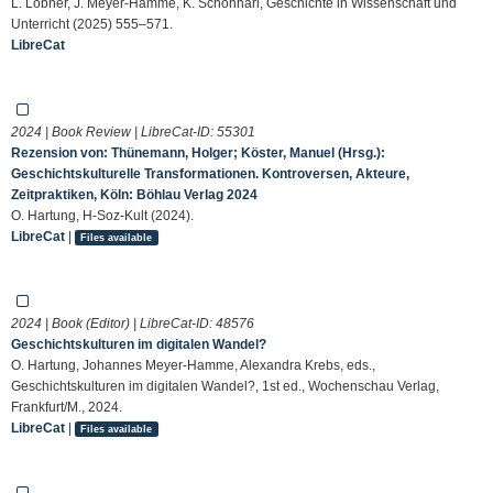
L. Lobner, J. Meyer-Hamme, K. Schönhärl, Geschichte in Wissenschaft und
Unterricht (2025) 555–571.
LibreCat
2024 | Book Review | LibreCat-ID:
55301
Rezension von: Thünemann, Holger; Köster, Manuel (Hrsg.):
Geschichtskulturelle Transformationen. Kontroversen, Akteure,
Zeitpraktiken, Köln: Böhlau Verlag 2024
O. Hartung, H-Soz-Kult (2024).
LibreCat
|
Files available
2024 | Book (Editor) | LibreCat-ID:
48576
Geschichtskulturen im digitalen Wandel?
O. Hartung, Johannes Meyer-Hamme, Alexandra Krebs, eds.,
Geschichtskulturen im digitalen Wandel?, 1st ed., Wochenschau Verlag,
Frankfurt/M., 2024.
LibreCat
|
Files available