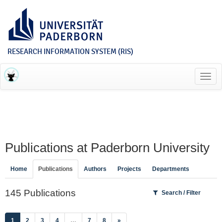
RESEARCH INFORMATION SYSTEM (RIS)
Toggl
navig
Publications at Paderborn University
Home
Publications
Authors
Projects
Departments
145 Publications
Search / Filter
(current)
1
2
3
4
…
7
8
»