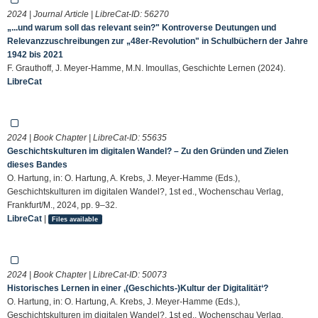
2024 | Journal Article | LibreCat-ID:
56270
„...und warum soll das relevant sein?" Kontroverse Deutungen und
Relevanzzuschreibungen zur „48er-Revolution" in Schulbüchern der Jahre
1942 bis 2021
F. Grauthoff, J. Meyer-Hamme, M.N. Imoullas, Geschichte Lernen (2024).
LibreCat
2024 | Book Chapter | LibreCat-ID:
55635
Geschichtskulturen im digitalen Wandel? – Zu den Gründen und Zielen
dieses Bandes
O. Hartung, in: O. Hartung, A. Krebs, J. Meyer-Hamme (Eds.),
Geschichtskulturen im digitalen Wandel?, 1st ed., Wochenschau Verlag,
Frankfurt/M., 2024, pp. 9–32.
LibreCat
|
Files available
2024 | Book Chapter | LibreCat-ID:
50073
Historisches Lernen in einer ‚(Geschichts-)Kultur der Digitalität‘?
O. Hartung, in: O. Hartung, A. Krebs, J. Meyer-Hamme (Eds.),
Geschichtskulturen im digitalen Wandel?, 1st ed., Wochenschau Verlag,