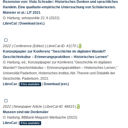
Rezension von: Viola Schrader: Historisches Denken und sprachliches
Handeln. Eine qualitativ-empirische Untersuchung von Schülertexten.
Münster et al.: LIT 2021
O. Hartung, sehepunkte 22, 6 (2022).
LibreCat
|
Download (ext.)
2022 | Conference (Editor) | LibreCat-ID:
41170
|
Konzeptpapier zur Konferenz "Geschichte im digitalen Wandel?
Geschichtskultur – Erinnerungspraktiken – Historisches Lernen"
O. Hartung, ed., Konzeptpapier zur Konferenz “Geschichte im digitalen
Wandel? Geschichtskultur – Erinnerungspraktiken – Historisches Lernen,”
Universität Paderborn, Historisches Institut, Abt. Theorie und Didaktik der
Geschichte, Paderborn, 2022.
LibreCat
|
|
Download (ext.)
Files available
2022 | Newspaper Article | LibreCat-ID:
48915
|
Museen sind wie Denkmäler
O. Hartung, BBBank-Magazin Wertsache (2022).
LibreCat
|
Files available