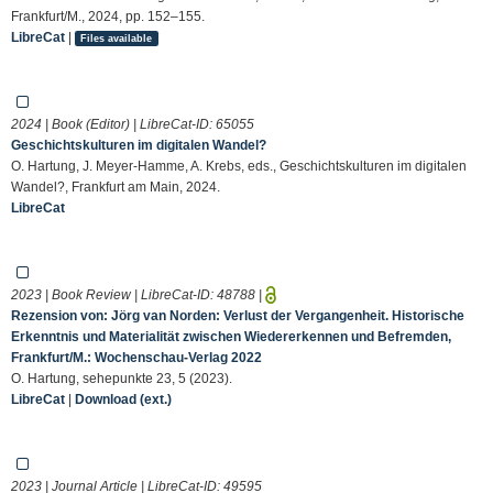
Frankfurt/M., 2024, pp. 152–155.
LibreCat
|
Files available
2024 | Book (Editor) | LibreCat-ID:
65055
Geschichtskulturen im digitalen Wandel?
O. Hartung, J. Meyer-Hamme, A. Krebs, eds., Geschichtskulturen im digitalen
Wandel?, Frankfurt am Main, 2024.
LibreCat
2023 | Book Review | LibreCat-ID:
48788
|
Rezension von: Jörg van Norden: Verlust der Vergangenheit. Historische
Erkenntnis und Materialität zwischen Wiedererkennen und Befremden,
Frankfurt/M.: Wochenschau-Verlag 2022
O. Hartung, sehepunkte 23, 5 (2023).
LibreCat
|
Download (ext.)
2023 | Journal Article | LibreCat-ID:
49595