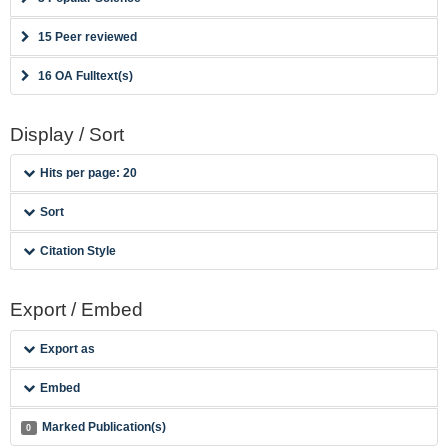
15 Peer reviewed
16 OA Fulltext(s)
Display / Sort
Hits per page: 20
Sort
Citation Style
Export / Embed
Export as
Embed
Marked Publication(s)
0