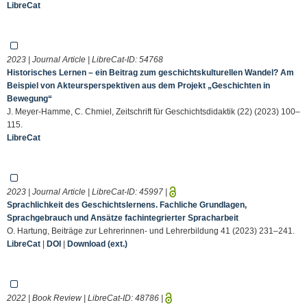
LibreCat
2023 | Journal Article | LibreCat-ID:
54768
Historisches Lernen – ein Beitrag zum geschichtskulturellen Wandel? Am
Beispiel von Akteursperspektiven aus dem Projekt „Geschichten in
Bewegung“
J. Meyer-Hamme, C. Chmiel, Zeitschrift für Geschichtsdidaktik (22) (2023) 100–
115.
LibreCat
2023 | Journal Article | LibreCat-ID:
45997
|
Sprachlichkeit des Geschichtslernens. Fachliche Grundlagen,
Sprachgebrauch und Ansätze fachintegrierter Spracharbeit
O. Hartung, Beiträge zur Lehrerinnen- und Lehrerbildung 41 (2023) 231–241.
LibreCat
|
DOI
|
Download (ext.)
2022 | Book Review | LibreCat-ID:
48786
|