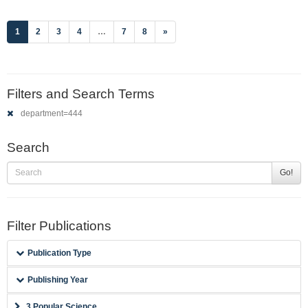
(current)
1
2
3
4
…
7
8
»
Filters and Search Terms
department=444
Search
Go!
Filter Publications
Publication Type
Publishing Year
3 Popular Science