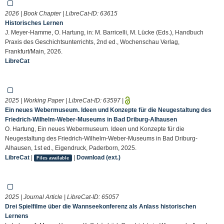
2026 | Book Chapter | LibreCat-ID:
63615
Historisches Lernen
J. Meyer-Hamme, O. Hartung, in: M. Barricelli, M. Lücke (Eds.), Handbuch
Praxis des Geschichtsunterrichts, 2nd ed., Wochenschau Verlag,
Frankfurt/Main, 2026.
LibreCat
2025 | Working Paper | LibreCat-ID:
63597
|
Ein neues Webermuseum. Ideen und Konzepte für die Neugestaltung des
Friedrich-Wilhelm-Weber-Museums in Bad Driburg-Alhausen
O. Hartung, Ein neues Webermuseum. Ideen und Konzepte für die
Neugestaltung des Friedrich-Wilhelm-Weber-Museums in Bad Driburg-
Alhausen, 1st ed., Eigendruck, Paderborn, 2025.
LibreCat
|
|
Download (ext.)
Files available
2025 | Journal Article | LibreCat-ID:
65057
Drei Spielfilme über die Wannseekonferenz als Anlass historischen
Lernens