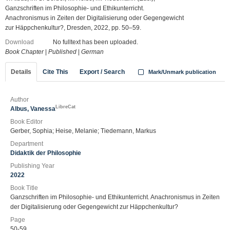
Ganzschriften im Philosophie- und Ethikunterricht.
Anachronismus in Zeiten der Digitalisierung oder Gegengewicht
zur Häppchenkultur?, Dresden, 2022, pp. 50–59.
Download
No fulltext has been uploaded.
Book Chapter
|
Published
|
German
Details
Cite This
Export / Search
Mark/Unmark publication
Author
LibreCat
Albus, Vanessa
Book Editor
Gerber, Sophia; Heise, Melanie; Tiedemann, Markus
Department
Didaktik der Philosophie
Publishing Year
2022
Book Title
Ganzschriften im Philosophie- und Ethikunterricht. Anachronismus in Zeiten
der Digitalisierung oder Gegengewicht zur Häppchenkultur?
Page
50-59