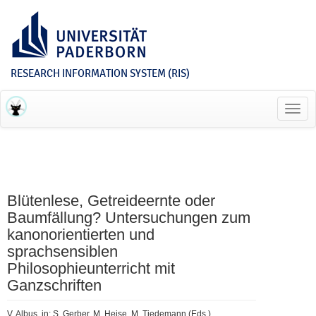
RESEARCH INFORMATION SYSTEM (RIS)
Toggl
navig
Blütenlese, Getreideernte oder
Baumfällung? Untersuchungen zum
kanonorientierten und
sprachsensiblen
Philosophieunterricht mit
Ganzschriften
V. Albus, in: S. Gerber, M. Heise, M. Tiedemann (Eds.),