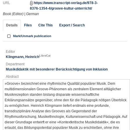
URL
https://www.transcript-verlag.de/978-3-
8376-1354-4/groove-kultur-unterricht/
Book (Editor)
|
German
Details
Files
Cite This
Export / Search
Mark/Unmark publication
Editor
LibreCat
Klingmann, Heinrich
Department
Musikdidaktik mit besonderer Berücksichtigung von Inklusion
Abstract
»Groove« bezeichnet eine rhythmische Qualität populärer Musik. Dem
multidimensionalen Groove-Phänomen als zentralem Element alltäglicher
Musikrezeption standen bislang disparate wissenschaftliche
Erklärungsansätze gegenüber, ohne den für die Pädagogik nötigen Überblick
zu ermöglichen. Heinrich Klingmann liefert erstmals eine profunde,
transdisziplinäre Analyse des Grooves als Gegenstand der
Rhythmusforschung, Musikethnologie, Kulturwissenschaft und Pädagogik. Auf
dieser Grundlage entwirft er eine »Kontextkritische Musikdidaktik«, die es
erlaubt, das Bildungspotential populärer Musik zu erschließen, ohne ihre