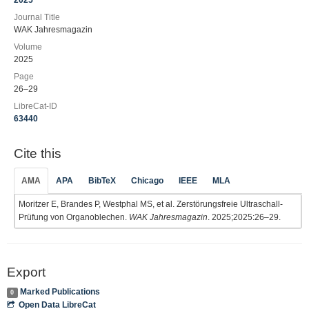
2025
Journal Title
WAK Jahresmagazin
Volume
2025
Page
26–29
LibreCat-ID
63440
Cite this
AMA
APA
BibTeX
Chicago
IEEE
MLA
Moritzer E, Brandes P, Westphal MS, et al. Zerstörungsfreie Ultraschall-
Prüfung von Organoblechen.
WAK Jahresmagazin
. 2025;2025:26–29.
Export
Marked Publications
0
Open Data LibreCat