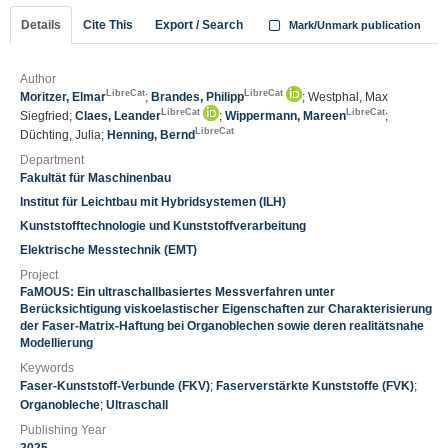
Details
Cite This
Export / Search
Mark/Unmark publication
Author
LibreCat
LibreCat
Moritzer, Elmar
;
Brandes, Philipp
; Westphal, Max
LibreCat
LibreCat
Siegfried;
Claes, Leander
;
Wippermann, Mareen
;
LibreCat
Düchting, Julia;
Henning, Bernd
Department
Fakultät für Maschinenbau
Institut für Leichtbau mit Hybridsystemen (ILH)
Kunststofftechnologie und Kunststoffverarbeitung
Elektrische Messtechnik (EMT)
Project
FaMOUS: Ein ultraschallbasiertes Messverfahren unter
Berücksichtigung viskoelastischer Eigenschaften zur Charakterisierung
der Faser-Matrix-Haftung bei Organoblechen sowie deren realitätsnahe
Modellierung
Keywords
Faser-Kunststoff-Verbunde (FKV)
;
Faserverstärkte Kunststoffe (FVK)
;
Organobleche
;
Ultraschall
Publishing Year