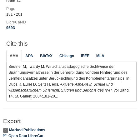
Band 14
Page
181 - 201
LibreCat-ID
9593
Cite this
AMA
APA
BibTeX
Chicago
IEEE
MLA
Beutner M, Twardy M. Wirtschaftspädagogische Sichtweise der
Spannungsverhältnisse in der Lehrerbildung vor dem Hintergrund des
Lernfeldansatzes unter Berücksichtigung des Komplementärprinzips. In:
Dubs R, Euler D, Seitz H, eds.
Aktuelle Aspekte in Schule und
wissenschaftlichem Unterricht. Studien und Berichte des IWP
. Vol Band
14. St. Gallen; 2004:181-201.
Export
Marked Publications
0
Open Data LibreCat