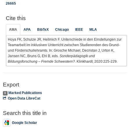
26665
Cite this
AMA
APA
BibTeX
Chicago
IEEE
MLA
Hoya FK, Schulze JR, Hellmich F. Unterschiede in den Einstellungen zur
Teamarbeit im inklusiven Unterricht zwischen Studierenden des Grund-
und Förderschullehramts. In: Grosche Michael, Decristan J, Urton K,
Jansen NC, Bruns G, Ehl B, eds.
Sonderpädagogik und
Bildungsforschung – Fremde Schwestern?
. Klinkhardt; 2020:225-229.
Export
Marked Publications
0
Open Data LibreCat
Search this title in
Google Scholar