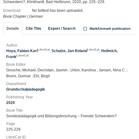
Schwestern?, Klinkhardt, Bad Heilbrunn, 2020, pp. 225–229.
Download
No fulltext has been uploaded.
Book Chapter
|
German
Details
Cite This
Export / Search
Mark/Unmark publication
Author
LibreCat
LibreCat
Hoya, Fabian Karl
;
Schulze, Jan Roland
;
Hellmich,
LibreCat
Frank
Book Editor
Grosche, Michael; Decristan, Jasmin ; Urton, Karolina ; Jansen, Nina C. ;
Bruns, Gunnar ; Ehl, Birgit
Department
Grundschulpädagogik
Publishing Year
2020
Book Title
Sonderpädagogik und Bildungsforschung – Fremde Schwestern?
Page
225-229
LibreCat-ID