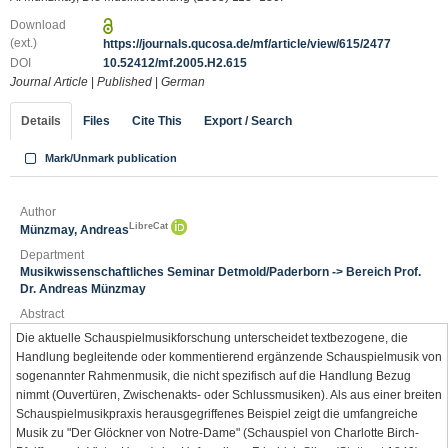
Download
(ext.)
https://journals.qucosa.de/mf/article/view/615/2477
DOI
10.52412/mf.2005.H2.615
Journal Article
|
Published
|
German
Details
Files
Cite This
Export / Search
Mark/Unmark publication
Author
LibreCat
Münzmay, Andreas
Department
Musikwissenschaftliches Seminar Detmold/Paderborn -> Bereich Prof.
Dr. Andreas Münzmay
Abstract
Die aktuelle Schauspielmusikforschung unterscheidet textbezogene, die
Handlung begleitende oder kommentierend ergänzende Schauspielmusik von
sogenannter Rahmenmusik, die nicht spezifisch auf die Handlung Bezug
nimmt (Ouvertüren, Zwischenakts- oder Schlussmusiken). Als aus einer breiten
Schauspielmusikpraxis herausgegriffenes Beispiel zeigt die umfangreiche
Musik zu "Der Glöckner von Notre-Dame" (Schauspiel von Charlotte Birch-