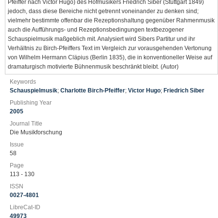
Pfeiffer nach Victor Hugo) des Hofmusikers Friedrich Siber (Stuttgart 1849)
jedoch, dass diese Bereiche nicht getrennt voneinander zu denken sind;
vielmehr bestimmte offenbar die Rezeptionshaltung gegenüber Rahmenmusik
auch die Aufführungs- und Rezeptionsbedingungen textbezogener
Schauspielmusik maßgeblich mit. Analysiert wird Sibers Partitur und ihr
Verhältnis zu Birch-Pfeiffers Text im Vergleich zur vorausgehenden Vertonung
von Wilhelm Hermann Cläpius (Berlin 1835), die in konventioneller Weise auf
dramaturgisch motivierte Bühnenmusik beschränkt bleibt. (Autor)
Keywords
Schauspielmusik
;
Charlotte Birch-Pfeiffer
;
Victor Hugo
;
Friedrich Siber
Publishing Year
2005
Journal Title
Die Musikforschung
Issue
58
Page
113 - 130
ISSN
0027-4801
LibreCat-ID
49973