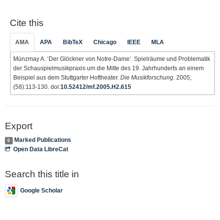
Cite this
AMA
APA
BibTeX
Chicago
IEEE
MLA
Münzmay A. ‘Der Glöckner von Notre-Dame’. Spielräume und Problematik
der Schauspielmusikpraxis um die Mitte des 19. Jahrhunderts an einem
Beispiel aus dem Stuttgarter Hoftheater.
Die Musikforschung
. 2005;
(58):113-130. doi:
10.52412/mf.2005.H2.615
Export
Marked Publications
0
Open Data LibreCat
Search this title in
Google Scholar