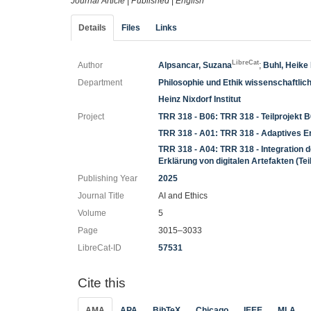
Journal Article
|
Published
|
English
Details
Files
Links
LibreCat
Author
Alpsancar, Suzana
;
Buhl, Heike
Department
Philosophie und Ethik wissenschaftlic
Heinz Nixdorf Institut
Project
TRR 318 - B06: TRR 318 - Teilprojekt B
TRR 318 - A01: TRR 318 - Adaptives Er
TRR 318 - A04: TRR 318 - Integration 
Erklärung von digitalen Artefakten (Tei
Publishing Year
2025
Journal Title
AI and Ethics
Volume
5
Page
3015–3033
LibreCat-ID
57531
Cite this
AMA
APA
BibTeX
Chicago
IEEE
MLA