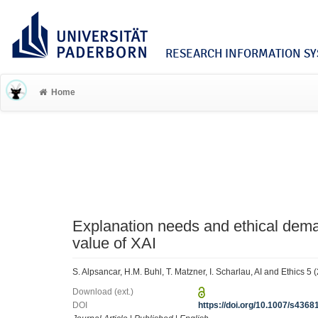
RESEARCH INFORMATION SYS
Home
Explanation needs and ethical dema
value of XAI
S. Alpsancar, H.M. Buhl, T. Matzner, I. Scharlau, AI and Ethics 
Download (ext.)
DOI
https://doi.org/10.1007/s436