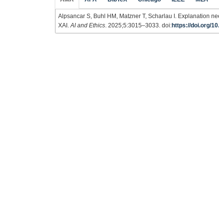
Alpsancar S, Buhl HM, Matzner T, Scharlau I. Explanation ne
XAI.
AI and Ethics
. 2025;5:3015–3033. doi:
https://doi.org/