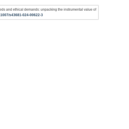
eds and ethical demands: unpacking the instrumental value of
10.1007/s43681-024-00622-3