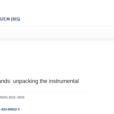
TEM (RIS)
nds: unpacking the instrumental
5 (2025) 3015–3033.
81-024-00622-3