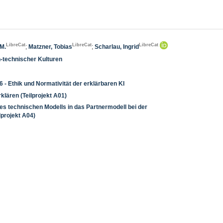
LibreCat
LibreCat
LibreCat
 M.
;
Matzner, Tobias
;
Scharlau, Ingrid
h-technischer Kulturen
6 - Ethik und Normativität der erklärbaren KI
klären (Teilprojekt A01)
des technischen Modells in das Partnermodell bei der
lprojekt A04)