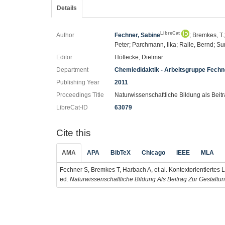
Details
LibreCat
Author
Fechner, Sabine
; Bremkes, T
Peter; Parchmann, Ilka; Ralle, Bernd; Su
Editor
Höttecke, Dietmar
Department
Chemiedidaktik - Arbeitsgruppe Fechn
Publishing Year
2011
Proceedings Title
Naturwissenschaftliche Bildung als Beitr
LibreCat-ID
63079
Cite this
AMA
APA
BibTeX
Chicago
IEEE
MLA
Fechner S, Bremkes T, Harbach A, et al. Kontextorientiertes
ed.
Naturwissenschaftliche Bildung Als Beitrag Zur Gestaltun