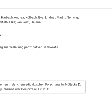
.; Harbach, Andrea; Kölbach, Eva; Lindner, Martin; Nentwig,
mfleth, Elke; van Vorst, Helena
er
ag zur Gestaltung partizipativer Demokratie
 Lernen in der chemiedidaktischen Forschung. In: Höttecke D,
g Partizipativer Demokratie
. Lit; 2011.